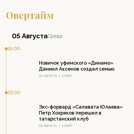
Овертайм
05 Августа
Среда
15:00
Новичок уфимского «Динамо»
Даниил Аксенов создал семью
05 АВГУСТА
|
СПОРТ
13:00
Экс-форвард «Салавата Юлаева»
Петр Хохряков перешел в
татарстанский клуб
05 АВГУСТА
|
СПОРТ