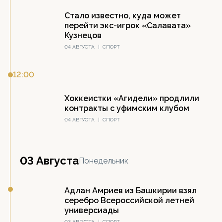
Стало известно, куда может
перейти экс-игрок «Салавата»
Кузнецов
04 АВГУСТА
|
СПОРТ
12:00
Хоккеистки «Агидели» продлили
контракты с уфимским клубом
04 АВГУСТА
|
СПОРТ
03 Августа
Понедельник
Адлан Амриев из Башкирии взял
серебро Всероссийской летней
универсиады
03 АВГУСТА
|
СПОРТ