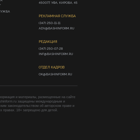
ИА
450077, УФА, КИРОВА, 45
»
ЛУЖБА
РЕКЛАМНАЯ СЛУЖБА
(347) 250-11-11

ADV@BASHINFORM.RU
РЕДАКЦИЯ
(347) 250-07-28

INF@BASHINFORM.RU
ОТДЕЛ КАДРОВ
OK@BASHINFORM.RU
формация и материалы, размещенные на сайте
shinform.ru защищены международным и
ким законодательством об авторском праве и
 правах. 18+ запрещено для детей.