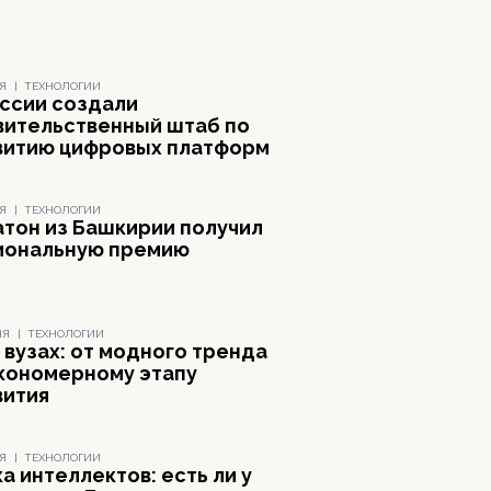
Я
|
ТЕХНОЛОГИИ
оссии создали
вительственный штаб по
витию цифровых платформ
Я
|
ТЕХНОЛОГИИ
атон из Башкирии получил
иональную премию
НЯ
|
ТЕХНОЛОГИИ
 вузах: от модного тренда
акономерному этапу
вития
Я
|
ТЕХНОЛОГИИ
а интеллектов: есть ли у