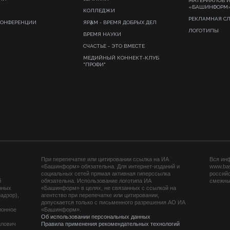
МАТЕРИАЛОВ 
«БАШИНФОРМ
КОЛЛЕДЖИ
РЕКЛАМНАЯ С
КОНФЕРЕНЦИИ
ЯРҘАМ - ВРЕМЯ ДОБРЫХ ДЕЛ
ЛОГОТИПЫ
ВРЕМЯ НАУКИ
СЧАСТЬЕ - ЭТО ВМЕСТЕ
МЕДИЙНЫЙ КОННЕКТ-КЛУБ
"ПРОФИ"
При перепечатке или цитировании ссылка на ИА
Вся ин
«Башинформ» обязательна. Для интернет-изданий и
www.ba
социальных сетей прямая активная гиперссылка
российс
й
обязательна. Использование логотипа ИА
смежных
нных
«Башинформ» в целях, не связанных с ссылкой на
адзор),
агентство при перепечатке или цитировании,
допускается только с письменного разрешения АО ИА
ионное
«Башинформ».
Об использовании персональных данных
йлович
Правила применения рекомендательных технологий