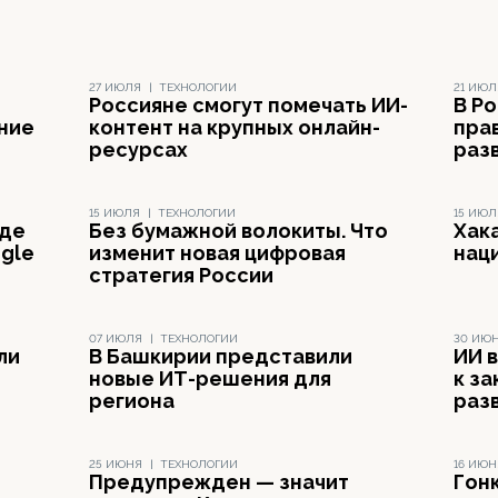
27 ИЮЛЯ
|
ТЕХНОЛОГИИ
21 ИЮЛ
Россияне смогут помечать ИИ-
В Р
ние
контент на крупных онлайн-
пра
ресурсах
раз
15 ИЮЛЯ
|
ТЕХНОЛОГИИ
15 ИЮЛ
где
Без бумажной волокиты. Что
Хак
gle
изменит новая цифровая
нац
стратегия России
07 ИЮЛЯ
|
ТЕХНОЛОГИИ
30 ИЮ
ли
В Башкирии представили
ИИ в
новые ИТ-решения для
к з
региона
раз
25 ИЮНЯ
|
ТЕХНОЛОГИИ
16 ИЮН
Предупрежден — значит
Гонк