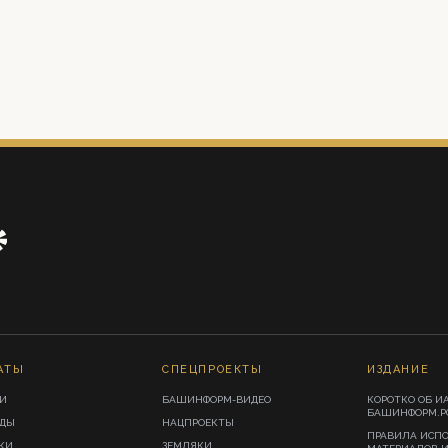
АТЫ
СПЕЦПРОЕКТЫ
ИЗДАНИЕ
И
БАШИНФОРМ-ВИДЕО
КОРОТКО ОБ И
БАШИНФОРМ.Р
ИДЫ
НАЦПРОЕКТЫ
ПРАВИЛА ИСП
КИ
ЗЕМЛЯКИ