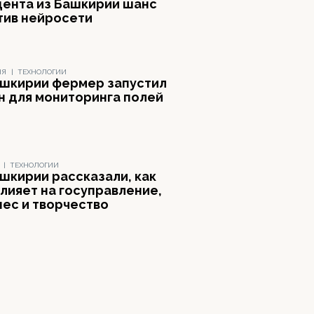
дента из Башкирии шанс
тив нейросети
НЯ
|
ТЕХНОЛОГИИ
ашкирии фермер запустил
н для мониторинга полей
|
ТЕХНОЛОГИИ
ашкирии рассказали, как
влияет на госуправление,
нес и творчество