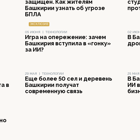
защищен. Как жителям
сту
Башкирии узнать об угрозе
про
БПЛА
ЭКСКЛЮЗИВ
05 ИЮНЯ
|
ТЕХНОЛОГИИ
02 ИЮ
Игра на опережение: зачем
В Б
Башкирия вступила в «гонку»
дро
за ИИ?
29 МАЯ
|
ТЕХНОЛОГИИ
25 МАЯ
Еще более 50 сел и деревень
В Б
а в
Башкирии получат
ИИ 
современную связь
биз
но