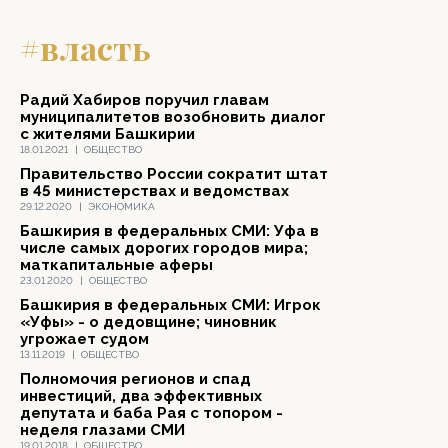
#власть
Радий Хабиров поручил главам
муниципалитетов возобновить диалог
с жителями Башкирии
18.01.2021
|
ОБЩЕСТВО
Правительство России сократит штат
в 45 министерствах и ведомствах
29.12.2020
|
ЭКОНОМИКА
Башкирия в федеральных СМИ: Уфа в
числе самых дорогих городов мира;
маткапитальные аферы
23.01.2020
|
ОБЩЕСТВО
Башкирия в федеральных СМИ: Игрок
«Уфы» - о дедовщине; чиновник
угрожает судом
13.11.2019
|
ОБЩЕСТВО
Полномочия регионов и спад
инвестиций, два эффективных
депутата и баба Рая с топором -
неделя глазами СМИ
19.01.2018
|
ОБЩЕСТВО