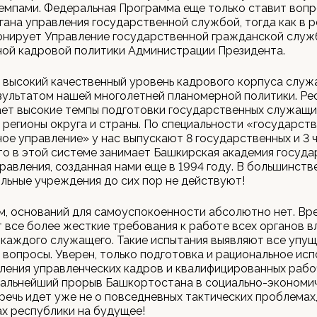
мпами. Федеральная Программа еще только ставит вопр
гана управления государственной службой, тогда как в 
онирует Управление государственной гражданской служ
ной кадровой политики Администрации Президента.
 высокий качественный уровень кадрового корпуса служ
зультатом нашей многолетней планомерной политики. Ре
ет высокие темпы подготовки государственных служащи
 регионы округа и страны. По специальности «государст
ое управление» у нас выпускают 8 государственных и 3 ч
о в этой системе занимает Башкирская академия госуд
равления, созданная нами еще в 1994 году. В большинств
льные учреждения до сих пор не действуют!
м, оснований для самоуспокоенности абсолютно нет. Вр
 все более жесткие требования к работе всех органов в
 каждого служащего. Такие испытания выявляют все упущ
вопросы. Уверен, только подготовка и рациональное исп
ления управленческих кадров и квалифицированных рабо
дальнейший прорыв Башкортостана в социально-экономи
 речь идет уже не о повседневных тактических проблемах
х республики на будущее!