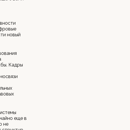
ивности
ифровые
сти новый
вования
а
жбы. Кадры
мосвязи
льных
авовых
системы
чайно еще в
р не
х структур