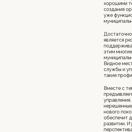
хорошими те
создания ор
уже функци
муниципаль
Достаточно
является ре
поддержива
этим многие
муниципальн
Видное мест
службы и уп
такие профи
Вместе с те
предъявляет
управления,
нерешенные 
нового поко
обеспечит 
развитии. И
перспектива