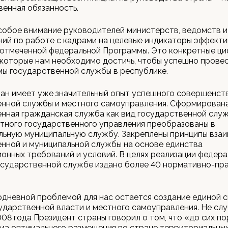
енная обязанность.
обое внимание руководителей министерств, ведомств и
ий по работе с кадрами на целевые индикаторы эффект
 отмеченной федеральной Программы. Это конкретные ц
 которые нам необходимо достичь, чтобы успешно прове
ы государственной службы в республике.
ан имеет уже значительный опыт успешного совершенст
енной службы и местного самоуправления. Сформирован
нная гражданская служба как вид государственной слу
тного государственного управления преобразованы в
льную муниципальную службу. Закреплены принципы взаи
нной и муниципальной службы на основе единства
онных требований и условий. В целях реализации федера
осударственной службе издано более 40 нормативно-пр
дневной проблемой для нас остается создание единой 
ударственной власти и местного самоуправления. Не слу
08 года Президент страны говорил о том, что «до сих по
ма оптимального размещения по стране территориальны