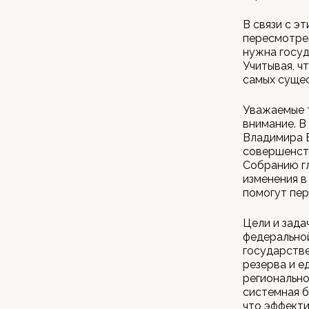
В связи с э
пересмотрет
нужна госуд
Учитывая, ч
самых сущес
Уважаемые т
внимание. В
Владимира 
совершенств
Собранию гл
изменения в
помогут пер
Цели и зада
федерально
государстве
резерва и е
регионально
системная б
что эффекти