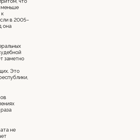
притом, что
о меньше
 к
сли в 2005–
д она
еральных
судебной
ет заметно
щих. Это
республики,
ков
лениях
 раза
ата не
ает