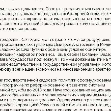
тим, главная цель нашего Совета – не заниматься самоотче
ь концептуальные подходы к нашей кадровой политике. 
арственная кадровая политика, основанная на новых при
то соответствующий Доклад вам роздан, хочу остановить
твенных вопросах.
оварищи! Как вы знаете, в стране этому вопросу уделя
 программных выступлениях Дмитрия Анатольевича Медв
Владимировича Путина обозначены узловые ориентиры
ования кадровой политики. Так, в своём Послании Феде
ава государства подчеркнул, что «мы должны выйти на 
 законодательстве и в государственном управлении, кот
еходу всей нашей экономики на инновационный характер
чи государственной кадровой политики сформулированы
й программе по реформированию и развитию системы
нной службы до 2013 года. Началось создание националь
диного банка данных по управленческим кадрам на муниц
м и на федеральном уровнях. Одновременно развертыва
орьба с коррупцией. Хочу со всей ответственностью под
вная реализация всех инициатив руководства страны – н