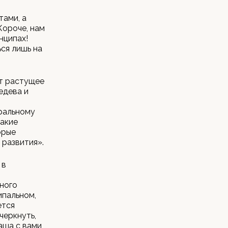
тами, а
Короче, нам
нципах!
ся лишь на
ет растущее
едева и
ральному
такие
орые
 развития».
 в
ного
ипальном,
ется
черкнуть,
аша с вами