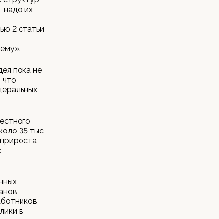
, надо их
ью 2 статьи
ы
ему».
дея пока не
 что
деральных
местного
оло 35 тыс.
о прироста
х
нных
ганов
аботников
лики в