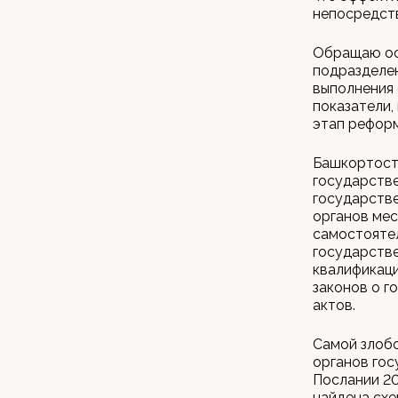
непосредств
Обращаю ос
подразделен
выполнения
показатели,
этап реформ
Башкортост
государств
государстве
органов мес
самостояте
государстве
квалификаци
законов о г
актов.
Самой злобо
органов гос
Послании 20
найдена схе