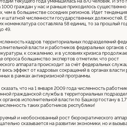
годии текущего года уменьшилась на 870 человек. И это 
а 1000 граждан у нас и раньше приходилось существенн
, чем в большинстве соседних регионов. Идет тенденция
и штатной численности государственных должностей. Е
их номенклатура составляла 58 единиц, то за прошлый го
о 49.
численность кадров территориальных подразделений фед
олнительной власти и работников федеральных органов 
окуратуры, к сожалению, и в условиях кризиса продолжа
де опроса большинство экспертов отметили, что рост
ского аппарата происходит за счёт федеральных служа
 весь эффект от кадровых сокращений в органах власти 
ных в рамках антикризисной программы.
сказать, что на 1 января 2009 года численность работни
енной гражданской службы в территориальных подразде
 органов исполнительной власти по Башкортостану в 1,7
исленность таких работников республики!
руемый и необоснованный рост бюрократического аппар
цательно сказывается на развитии экономики, но и вызыв