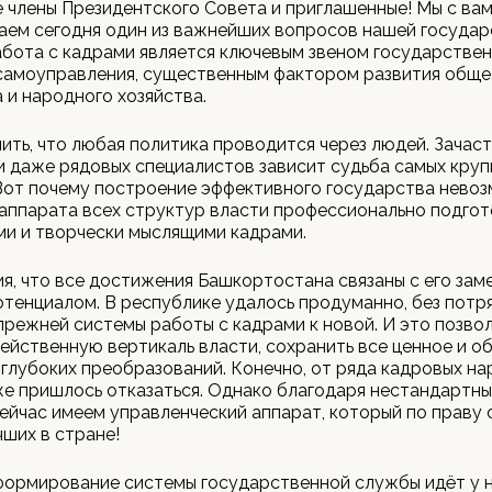
члены Президентского Совета и приглашенные! Мы с ва
аем сегодня один из важнейших вопросов нашей госуда
абота с кадрами является ключевым звеном государстве
самоуправления, существенным фактором развития обще
 и народного хозяйства.
ить, что любая политика проводится через людей. Зачас
 даже рядовых специалистов зависит судьба самых круп
Вот почему построение эффективного государства нево
аппарата всех структур власти профессионально подгот
и и творчески мыслящими кадрами.
я, что все достижения Башкортостана связаны с его зам
тенциалом. В республике удалось продуманно, без потр
прежней системы работы с кадрами к новой. И это позво
ейственную вертикаль власти, сохранить все ценное и о
глубоких преобразований. Конечно, от ряда кадровых на
же пришлось отказаться. Однако благодаря нестандартн
сейчас имеем управленческий аппарат, который по праву 
чших в стране!
формирование системы государственной службы идёт у 