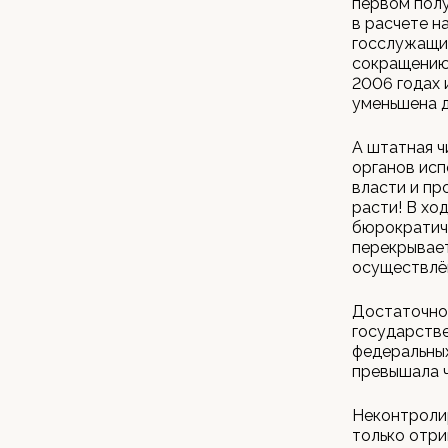
первом полу
в расчете н
госслужащих
сокращению 
2006 годах 
уменьшена д
А штатная 
органов исп
власти и пр
расти! В хо
бюрократиче
перекрывает
осуществлён
Достаточно 
государств
федеральных
превышала ч
Неконтроли
только отри