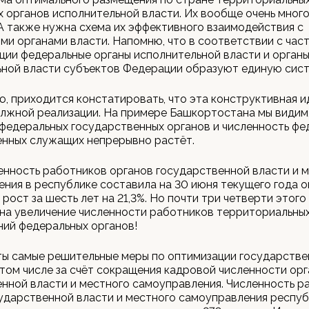
 органов исполнительной власти. Их вообще очень много
А также нужна схема их эффективного взаимодействия с
ми органами власти. Напомню, что в соответствии с част
ции федеральные органы исполнительной власти и орган
ьной власти субъектов Федерации образуют единую сист
, приходится констатировать, что эта конструктивная и
лжной реализации. На примере Башкортостана мы видим,
федеральных государственных органов и численность фе
енных служащих непрерывно растёт.
нность работников органов государственной власти и 
ния в республике составила на 30 июня текущего года ок
и рост за шесть лет на 21,3%. Но почти три четверти этог
на увеличение численности работников территориальны
ий федеральных органов!
ты самые решительные меры по оптимизации государстве
 том числе за счёт сокращения кадровой численности ор
нной власти и местного самоуправления. Численность р
ударственной власти и местного самоуправления респуб