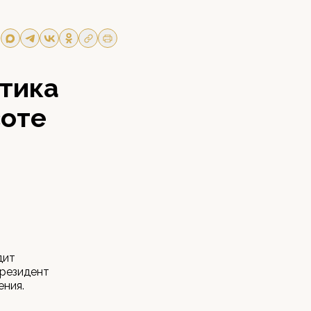
тика
соте
дит
Президент
ения.