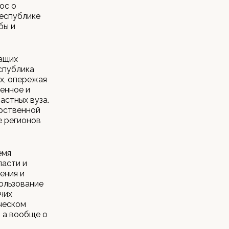
ос о
республике
бы и
ащих
спублика
х, опережая
венное и
астных вуза.
арственной
е регионов
емя
ласти и
ения и
ользование
чих
ческом
, а вообще о