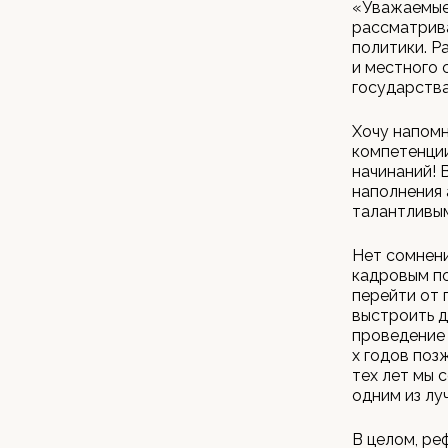
«Уважаемые 
рассматрив
политики. Р
и местного 
государства
Хочу напомн
компетенции
начинаний! 
наполнения 
талантливым
Нет сомнени
кадровым по
перейти от 
выстроить д
проведение 
х годов поз
тех лет мы 
одним из лу
В целом, ре