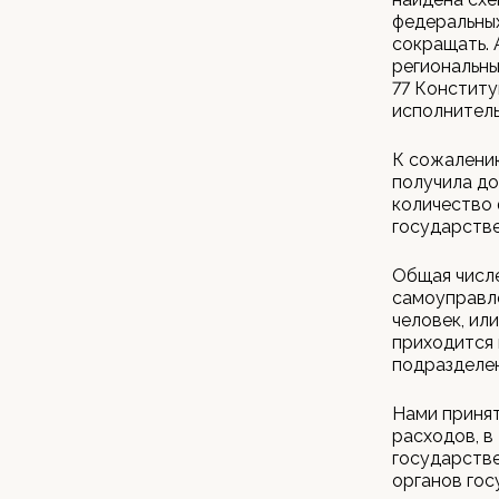
федеральных
сокращать. 
региональны
77 Конститу
исполнител
К сожалению
получила до
количество 
государств
Общая числе
самоуправле
человек, ил
приходится 
подразделен
Нами приня
расходов, в
государстве
органов гос