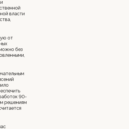
ми
рственной
нной власти
ства,
тую от
ных
зможно без
овленными,
ечательным
ясений
лило
беспечить
работок 90-
ым решениям
считается
нас