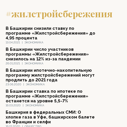
#жилстройсбережения
В Башкирии снизили ставку по
программе «Жилстройсбережения» до
4,95 процента
13.04.2021
|
ЭКОНОМИКА
В Башкирии число участников
программы «Жилстройсбережения»
снизилось на 12% из-за пандемии
26.01.2021
|
ЭКОНОМИКА
В Башкирии ипотечно-накопительную
программу жилстройсбережений могут
продлить до 2021 года
23.06.2020
|
ЭКОНОМИКА
В Башкирии ставка по ипотеке по
программе «Жилстройсбережения»
останется на уровне 5,5-7%
16.03.2020
|
ЭКОНОМИКА
Башкирия в федеральных СМИ: О
хлопке газа в Уфе, башкирском балете
во Франции и селфи
16.01.2020
|
ОБЩЕСТВО