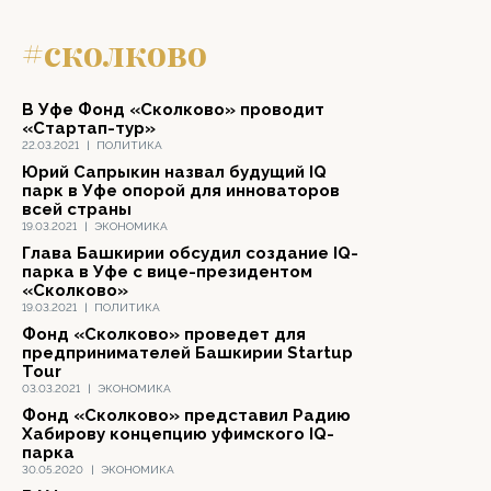
#сколково
В Уфе Фонд «Сколково» проводит
«Стартап-тур»
22.03.2021
|
ПОЛИТИКА
Юрий Сапрыкин назвал будущий IQ
парк в Уфе опорой для инноваторов
всей страны
19.03.2021
|
ЭКОНОМИКА
Глава Башкирии обсудил создание IQ-
парка в Уфе с вице-президентом
«Сколково»
19.03.2021
|
ПОЛИТИКА
Фонд «Сколково» проведет для
предпринимателей Башкирии Startup
Tour
03.03.2021
|
ЭКОНОМИКА
Фонд «Сколково» представил Радию
Хабирову концепцию уфимского IQ-
парка
30.05.2020
|
ЭКОНОМИКА