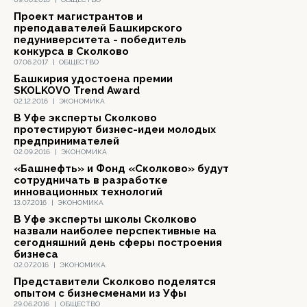
Проект магистрантов и
преподавателей Башкирского
педуниверситета - победитель
конкурса в Сколково
07.06.2017
|
ОБЩЕСТВО
Башкирия удостоена премии
SKOLKOVO Trend Award
02.12.2016
|
ЭКОНОМИКА
В Уфе эксперты Сколково
протестируют бизнес-идеи молодых
предпринимателей
02.09.2016
|
ЭКОНОМИКА
«Башнефть» и Фонд «Сколково» будут
сотрудничать в разработке
инновационных технологий
13.07.2016
|
ЭКОНОМИКА
В Уфе эксперты школы Сколково
назвали наиболее перспективные на
сегодняшний день сферы построения
бизнеса
02.07.2016
|
ЭКОНОМИКА
Представители Сколково поделятся
опытом с бизнесменами из Уфы
29.06.2016
|
ОБЩЕСТВО