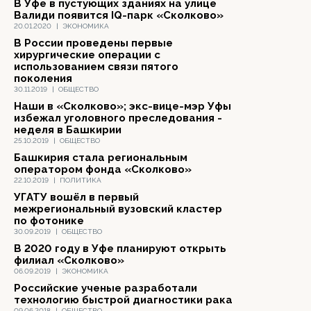
В Уфе в пустующих зданиях на улице
Валиди появится IQ-парк «Сколково»
20.01.2020
|
ЭКОНОМИКА
В России проведены первые
хирургические операции с
использованием связи пятого
поколения
30.11.2019
|
ОБЩЕСТВО
Наши в «Сколково»; экс-вице-мэр Уфы
избежал уголовного преследования -
неделя в Башкирии
25.10.2019
|
ОБЩЕСТВО
Башкирия стала региональным
оператором фонда «Сколково»
22.10.2019
|
ПОЛИТИКА
УГАТУ вошёл в первый
межрегиональный вузовский кластер
по фотонике
30.09.2019
|
ОБЩЕСТВО
В 2020 году в Уфе планируют открыть
филиал «Сколково»
06.09.2019
|
ЭКОНОМИКА
Российские ученые разработали
технологию быстрой диагностики рака
09.06.2018
|
ОБЩЕСТВО