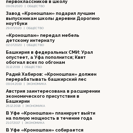
первоклассников в школу
09.09.2020
|
ОБЩЕСТВО
Завод «Кроношпан» подарил лучшим
выпускникам школы деревни Дорогино
ноутбуки
29.07.2020
|
ОБЩЕСТВО
«Кроношпан» передал мебель
детскому интернату
02.07.2020
|
ОБЩЕСТВО
Башкирия в федеральных СМИ: Урал
опустеет, а Уфа пополнится; Квят
обогнал всех по обгонам
31.12.2019
|
ОБЩЕСТВО
Радий Хабиров: «Кроношпан» должен
перерабатывать башкирский лес
09.04.2019
|
ЭКОНОМИКА
Австрия заинтересована в расширении
экономического присутствия в
Башкирии
26.12.2018
|
ЭКОНОМИКА
В Уфе «Кроношпан» планирует выйти
на полную мощность в течение года
21.07.2017
|
ЭКОНОМИКА
В Уфе «Кроношпан» собирается