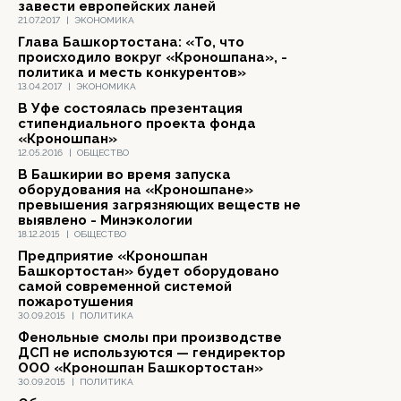
завести европейских ланей
21.07.2017
|
ЭКОНОМИКА
Глава Башкортостана: «То, что
происходило вокруг «Кроношпана», -
политика и месть конкурентов»
13.04.2017
|
ЭКОНОМИКА
В Уфе состоялась презентация
стипендиального проекта фонда
«Кроношпан»
12.05.2016
|
ОБЩЕСТВО
В Башкирии во время запуска
оборудования на «Кроношпане»
превышения загрязняющих веществ не
выявлено - Минэкологии
18.12.2015
|
ОБЩЕСТВО
Предприятие «Кроношпан
Башкортостан» будет оборудовано
самой современной системой
пожаротушения
30.09.2015
|
ПОЛИТИКА
Фенольные смолы при производстве
ДСП не используются — гендиректор
ООО «Кроношпан Башкортостан»
30.09.2015
|
ПОЛИТИКА