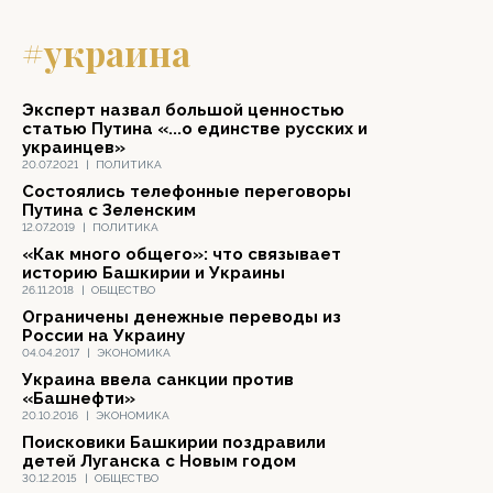
#украина
Эксперт назвал большой ценностью
статью Путина «...о единстве русских и
украинцев»
20.07.2021
|
ПОЛИТИКА
Состоялись телефонные переговоры
Путина с Зеленским
12.07.2019
|
ПОЛИТИКА
«Как много общего»: что связывает
историю Башкирии и Украины
26.11.2018
|
ОБЩЕСТВО
Ограничены денежные переводы из
России на Украину
04.04.2017
|
ЭКОНОМИКА
Украина ввела санкции против
«Башнефти»
20.10.2016
|
ЭКОНОМИКА
Поисковики Башкирии поздравили
детей Луганска с Новым годом
30.12.2015
|
ОБЩЕСТВО