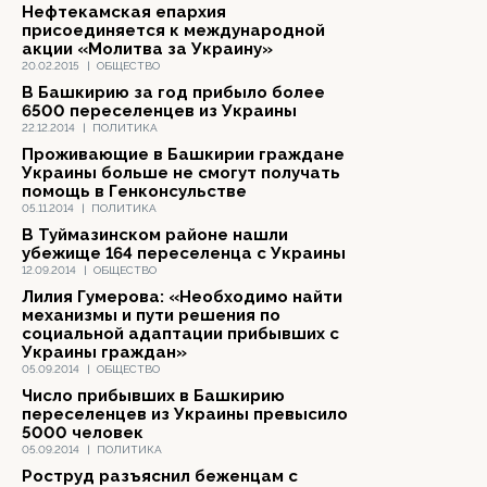
Нефтекамская епархия
присоединяется к международной
акции «Молитва за Украину»
20.02.2015
|
ОБЩЕСТВО
В Башкирию за год прибыло более
6500 переселенцев из Украины
22.12.2014
|
ПОЛИТИКА
Проживающие в Башкирии граждане
Украины больше не смогут получать
помощь в Генконсульстве
05.11.2014
|
ПОЛИТИКА
В Туймазинском районе нашли
убежище 164 переселенца с Украины
12.09.2014
|
ОБЩЕСТВО
Лилия Гумерова: «Необходимо найти
механизмы и пути решения по
социальной адаптации прибывших с
Украины граждан»
05.09.2014
|
ОБЩЕСТВО
Число прибывших в Башкирию
переселенцев из Украины превысило
5000 человек
05.09.2014
|
ПОЛИТИКА
Роструд разъяснил беженцам с