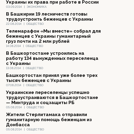
Украины их права при работе в России
03.09.2014
|
ЭКОНОМИКА
В Башкирии 19 лесничеств готовы
трудоустроить беженцев с Украины
22.08.2014
|
ОБЩЕСТВО
Телемарафон «Мы вместе» собрал для
беженцев с Украины гуманитарный
груз почти на 2 млн рублей
14.08.2014
|
ОБЩЕСТВО
В Башкортостане устроились на
работу 134 вынужденных переселенца
с Украины
13.08.2014
|
ОБЩЕСТВО
Башкортостан принял уже более трех
тысяч беженцев с Украины
07.08.2014
|
ОБЩЕСТВО
Украинские переселенцы успешно
трудоустраиваются в Башкортостане
— Минтруда и соцзащиты РБ
05.08.2014
|
ОБЩЕСТВО
Жители Стерлитамака отправили
гуманитарную помощь беженцам из
Донбасса
05.08.2014
|
ОБЩЕСТВО