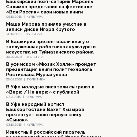
Башкирский поэт-сатирик Марсель
Салимов представил на фестивале
«Вся Россия» свои новые книги
06.10.2016
|
КУЛЬТУРА
Маша Мирова приняла участие в
записи диска Игоря Крутого
14.04.2016
|
КУЛЬТУРА
В Башкирии презентовали книгу о
заслуженных работниках культуры и
искусства из Туймазинского района
30.03.2016
|
КУЛЬТУРА
В уфимском «Мюзик Холле» пройдет
презентация книги политтехнолога
Ростислава Мурзагулова
25.02.2016
|
ПОЛИТИКА
В Уфе молодые писатели сыграют в
«Верю / Не верю» с публикой
07.12.2015
|
КУЛЬТУРА
В Уфе народный артист
Башкортостана Вахит Хызыров
презентует свою первую книгу
«Сынок»
03.10.2015
|
КУЛЬТУРА
Известный российский писатель