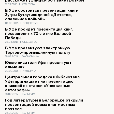
расскажет уфимцам об Иване Грозном
17.09.2015
|
КУЛЬТУРА
В Уфе состоится презентация книги
Зугры Кутлугильдиной «Детство,
опаленное войной»
04.05.2015
|
ОБЩЕСТВО
В Уфе пройдет презентация книг,
посвященных 70-летию Великой
Победы
25.04.2015
|
ОБЩЕСТВО
В Уфе презентуют электронную
Торгово-промышленную палату
18.03.2015
|
ЭКОНОМИКА
Юные писатели Уфы презентуют
альманах
20.02.2015
|
КУЛЬТУРА
Центральная городская библиотека
Уфы приглашает на презентацию
книжной выставки «Уникальные
автографы»
18.02.2015
|
КУЛЬТУРА
Год литературы в Белорецке открыли
презентацией новых книг местных
поэтесс
26.01.2015
|
КУЛЬТУРА