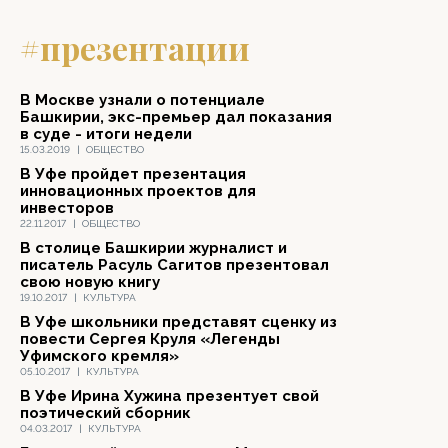
#презентации
В Москве узнали о потенциале
Башкирии, экс-премьер дал показания
в суде - итоги недели
15.03.2019
|
ОБЩЕСТВО
В Уфе пройдет презентация
инновационных проектов для
инвесторов
22.11.2017
|
ОБЩЕСТВО
В столице Башкирии журналист и
писатель Расуль Сагитов презентовал
свою новую книгу
19.10.2017
|
КУЛЬТУРА
В Уфе школьники представят сценку из
повести Сергея Круля «Легенды
Уфимского кремля»
05.10.2017
|
КУЛЬТУРА
В Уфе Ирина Хужина презентует свой
поэтический сборник
04.03.2017
|
КУЛЬТУРА