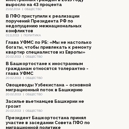
выросло на 43 процента
21.02.2014
|
ОБЩЕСТВО
В ПФО приступили к реализации
поручений Президента РФ по
недопущению межнациональных
конфликтов
01.11.2013
|
ПОЛИТИКА
Глава УФМС по РБ: «Мы не настолько
богаты, чтобы привлекать к ремонту
квартир специалистов из Европы»
20.02.2013
|
ОБЩЕСТВО
В Башкортостане к иностранным
гражданам относятся толерантно -
глава УФМС
20.02.2013
|
ОБЩЕСТВО
Овощеводы Узбекистана – основной
миграционный поток в Башкирию
20.02.2013
|
ОБЩЕСТВО
Засилье вьетнамцев Башкирии не
грозит
20.02.2013
|
ОБЩЕСТВО
Президент Башкортостана принял
участие в заседании Совета ПФО по
миграционной политике