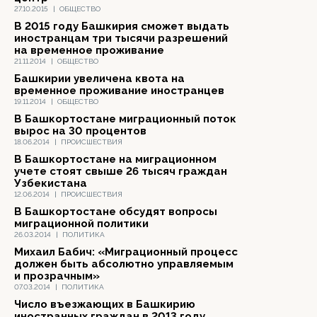
27.10.2015
|
ОБЩЕСТВО
В 2015 году Башкирия сможет выдать
иностранцам три тысячи разрешений
на временное проживание
21.11.2014
|
ОБЩЕСТВО
Башкирии увеличена квота на
временное проживание иностранцев
19.11.2014
|
ОБЩЕСТВО
В Башкортостане миграционный поток
вырос на 30 процентов
18.06.2014
|
ПРОИСШЕСТВИЯ
В Башкортостане на миграционном
учете стоят свыше 26 тысяч граждан
Узбекистана
12.06.2014
|
ПРОИСШЕСТВИЯ
В Башкортостане обсудят вопросы
миграционной политики
26.03.2014
|
ПОЛИТИКА
Михаил Бабич: «Миграционный процесс
должен быть абсолютно управляемым
и прозрачным»
07.03.2014
|
ПОЛИТИКА
Число въезжающих в Башкирию
иностранных граждан в 2013 году