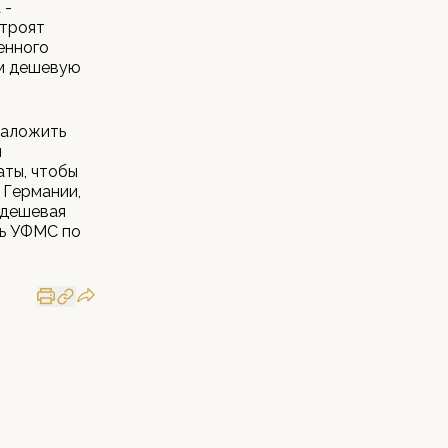
 -
строят
енного
им дешевую
наложить
и
аты, чтобы
 Германии,
ь дешевая
ль УФМС по