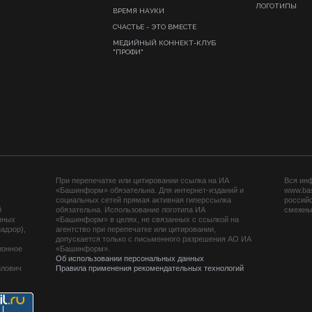
ЛОГОТИПЫ
ВРЕМЯ НАУКИ
СЧАСТЬЕ - ЭТО ВМЕСТЕ
МЕДИЙНЫЙ КОННЕКТ-КЛУБ
"ПРОФИ"
При перепечатке или цитировании ссылка на ИА
Вся ин
«Башинформ» обязательна. Для интернет-изданий и
www.ba
социальных сетей прямая активная гиперссылка
российс
й
обязательна. Использование логотипа ИА
смежных
нных
«Башинформ» в целях, не связанных с ссылкой на
адзор),
агентство при перепечатке или цитировании,
допускается только с письменного разрешения АО ИА
ионное
«Башинформ».
Об использовании персональных данных
йлович
Правила применения рекомендательных технологий