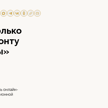
олько
онту
ы»
ь онлайн-
ционной