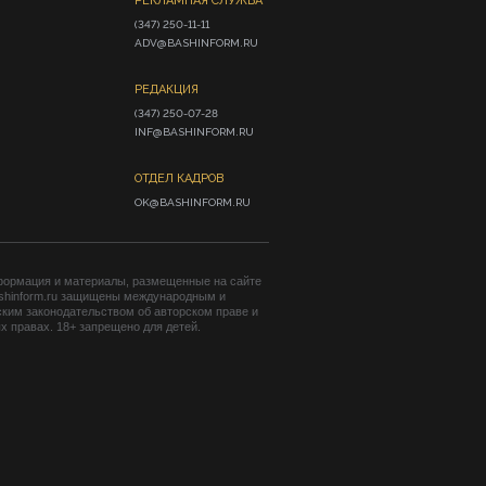
РЕКЛАМНАЯ СЛУЖБА
(347) 250-11-11

ADV@BASHINFORM.RU
РЕДАКЦИЯ
(347) 250-07-28

INF@BASHINFORM.RU
ОТДЕЛ КАДРОВ
OK@BASHINFORM.RU
формация и материалы, размещенные на сайте
shinform.ru защищены международным и
ким законодательством об авторском праве и
 правах. 18+ запрещено для детей.