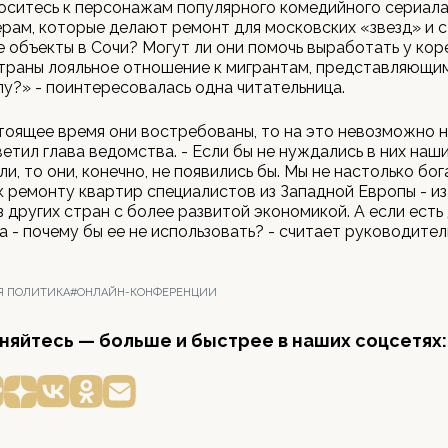
оситесь к персонажам популярного комедийного сериала
рам, которые делают ремонт для московских «звезд» и 
 объекты в Сочи? Могут ли они помочь выработать у кор
страны лояльное отношение к мигрантам, представляющ
у?» - поинтересовалась одна читательница.
стоящее время они востребованы, то на это невозможно 
тветил глава ведомства. - Если бы не нуждались в них наш
и, то они, конечно, не появились бы. Мы не настолько бог
к ремонту квартир специалистов из Западной Европы - из
из других стран с более развитой экономикой. А если ест
а - почему бы ее не использовать? - считает руководите
Я ПОЛИТИКА
#ОНЛАЙН-КОНФЕРЕНЦИИ
яйтесь — больше и быстрее в наших соцсетях: