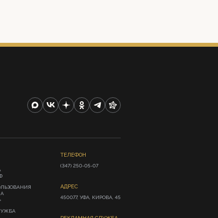
ТЕЛЕФОН
(347) 250-05-07
А
Ф
АДРЕС
ОЛЬЗОВАНИЯ
ИА
450077, УФА, КИРОВА, 45
»
ЛУЖБА