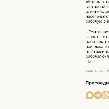
«Как вы отн
гастарбайте
олимпийские
населения 
рабочую сил
- Если в на
запрет, - о
работодател
привлекать 
из Италии, 
рабочая сил
РБ.
#МИГРАЦИОННА
Присоедин