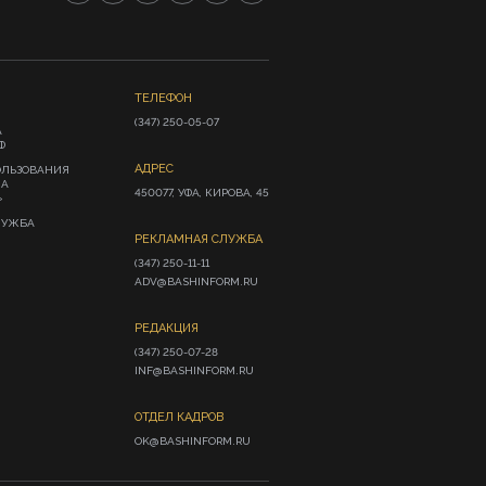
ТЕЛЕФОН
(347) 250-05-07
А
Ф
АДРЕС
ОЛЬЗОВАНИЯ
ИА
450077, УФА, КИРОВА, 45
»
ЛУЖБА
РЕКЛАМНАЯ СЛУЖБА
(347) 250-11-11

ADV@BASHINFORM.RU
РЕДАКЦИЯ
(347) 250-07-28

INF@BASHINFORM.RU
ОТДЕЛ КАДРОВ
OK@BASHINFORM.RU