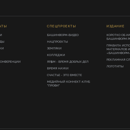
АТЫ
СПЕЦПРОЕКТЫ
ИЗДАНИЕ
И
БАШИНФОРМ-ВИДЕО
КОРОТКО ОБ И
БАШИНФОРМ.Р
ИДЫ
НАЦПРОЕКТЫ
ПРАВИЛА ИСП
КИ
ЗЕМЛЯКИ
МАТЕРИАЛОВ 
«БАШИНФОРМ
КОЛЛЕДЖИ
РЕКЛАМНАЯ С
КОНФЕРЕНЦИИ
ЯРҘАМ - ВРЕМЯ ДОБРЫХ ДЕЛ
ЛОГОТИПЫ
ВРЕМЯ НАУКИ
СЧАСТЬЕ - ЭТО ВМЕСТЕ
МЕДИЙНЫЙ КОННЕКТ-КЛУБ
"ПРОФИ"