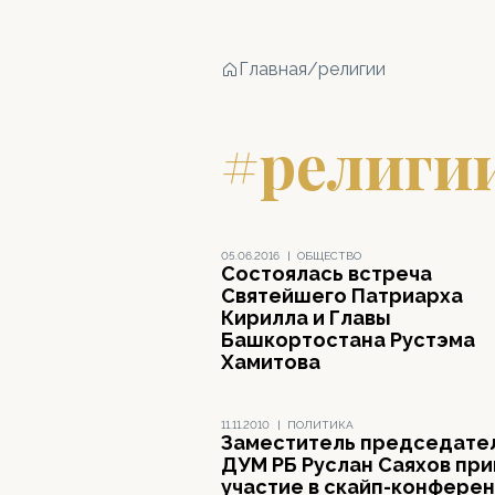
Главная
/
религии
#религи
05.06.2016
|
ОБЩЕСТВО
Состоялась встреча
Святейшего Патриарха
Кирилла и Главы
Башкортостана Рустэма
Хамитова
11.11.2010
|
ПОЛИТИКА
Заместитель председате
ДУМ РБ Руслан Саяхов пр
участие в скайп-конфере