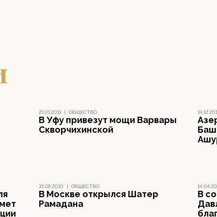
и
21.01.2011
|
ОБЩЕСТВО
14.12.20
В Уфу привезут мощи Варвары
Азе
Скворчихинской
Баш
Ашу
31.08.2010
|
ОБЩЕСТВО
14.04.2
ля
В Москве открылся Шатер
В с
имет
Рамадана
Дав
нции
бла