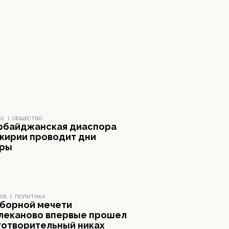
10
|
ОБЩЕСТВО
рбайджанская диаспора
кирии проводит дни
ры
006
|
ПОЛИТИКА
оборной мечети
леканово впервые прошел
готворительный никах