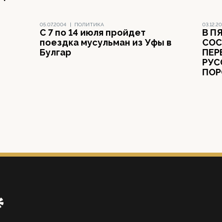
05.07.2004
|
ПОЛИТИКА
03.12.2
С 7 по 14 июля пройдет
В П
поездка мусульман из Уфы в
СОС
Булгар
ПЕР
РУС
ПОР