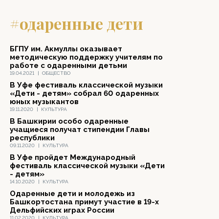
#одаренные дети
БГПУ им. Акмуллы оказывает
методическую поддержку учителям по
работе с одаренными детьми
19.04.2021
|
ОБЩЕСТВО
В Уфе фестиваль классической музыки
«Дети - детям» собрал 60 одаренных
юных музыкантов
19.11.2020
|
КУЛЬТУРА
В Башкирии особо одаренные
учащиеся получат стипендии Главы
республики
09.11.2020
|
КУЛЬТУРА
В Уфе пройдет Международный
фестиваль классической музыки «Дети
- детям»
14.10.2020
|
КУЛЬТУРА
Одаренные дети и молодежь из
Башкортостана примут участие в 19-х
Дельфийских играх России
11.02.2020
|
КУЛЬТУРА