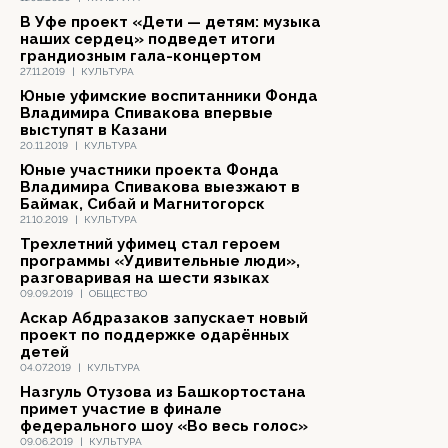
В Уфе проект «Дети — детям: музыка
наших сердец» подведет итоги
грандиозным гала-концертом
27.11.2019
|
КУЛЬТУРА
Юные уфимские воспитанники Фонда
Владимира Спивакова впервые
выступят в Казани
20.11.2019
|
КУЛЬТУРА
Юные участники проекта Фонда
Владимира Спивакова выезжают в
Баймак, Сибай и Магнитогорск
21.10.2019
|
КУЛЬТУРА
Трехлетний уфимец стал героем
программы «Удивительные люди»,
разговаривая на шести языках
09.09.2019
|
ОБЩЕСТВО
Аскар Абдразаков запускает новый
проект по поддержке одарённых
детей
04.07.2019
|
КУЛЬТУРА
Назгуль Отузова из Башкортостана
примет участие в финале
федерального шоу «Во весь голос»
09.06.2019
|
КУЛЬТУРА