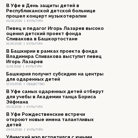
В Уфе в День защиты детей в
Республиканской детской больнице
прошел концерт музыкотерапии
01.06.2019
|
КУЛЬТУРА
Певец и педагог Игорь Лазарев высоко
оценил детский проект фонда
Спивакова в Башкортостане
15.05.2019
|
КУЛЬТУРА
В Башкирии в рамках проекта фонда
Владимира Спивакова выступит певец
Игорь Лазарев
11.05.2019
|
КУЛЬТУРА
Башкирия получит субсидию на центры
для одаренных детей
12.03.2019
|
ОБЩЕСТВО
В Уфе самых одаренных детей отберут
для учебы в Академии танца Бориса
Эйфмана
25.01.2019
|
КУЛЬТУРА
В Уфе Рождественские встречи
откроют новые имена талантливых
детей
09.01.2019
|
КУЛЬТУРА
Уфимский мэр встретился с юными