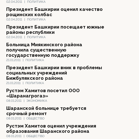
02.04.2011
|
ПОЛИТИКА
Президент Башкирии оценил качество
рощинских колбас
02.04.2011
|
ПОЛИТИКА
Президент Башкирии посещает южные
районы республики
02.04.2011
|
ПОЛИТИКА
Больница Миякинского района
получила существенную
государственную поддержку
21.01.2011
|
ПОЛИТИКА
Президент Башкирии вник в проблемы
социальных учреждений
Бижбулякского района
21.01.2011
|
ПОЛИТИКА
Рустэм Хамитов посетил ООО
«Шаранагрогаз»
08.01.2011
|
ЭКОНОМИКА
Шаранской больнице требуется
срочный ремонт
08.01.2011
|
ОБЩЕСТВО
Рустэм Хамитов оценил учреждения
образования Шаранского района
08.01.2011
|
ОБЩЕСТВО