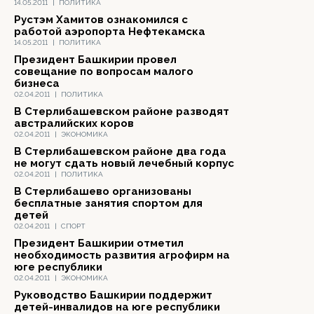
14.05.2011
|
ПОЛИТИКА
Рустэм Хамитов ознакомился с
работой аэропорта Нефтекамска
14.05.2011
|
ПОЛИТИКА
Президент Башкирии провел
совещание по вопросам малого
бизнеса
02.04.2011
|
ПОЛИТИКА
В Стерлибашевском районе разводят
австралийских коров
02.04.2011
|
ЭКОНОМИКА
В Стерлибашевском районе два года
не могут сдать новый лечебный корпус
02.04.2011
|
ПОЛИТИКА
В Стерлибашево организованы
бесплатные занятия спортом для
детей
02.04.2011
|
СПОРТ
Президент Башкирии отметил
необходимость развития агрофирм на
юге республики
02.04.2011
|
ЭКОНОМИКА
Руководство Башкирии поддержит
детей-инвалидов на юге республики