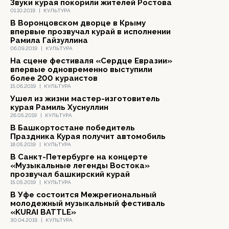
Звуки курая покорили жителей Ростова
01.10.2019
|
КУЛЬТУРА
В Воронцовском дворце в Крыму
впервые прозвучал курай в исполнении
Рамила Гайзуллина
06.09.2019
|
КУЛЬТУРА
На сцене фестиваля «Сердце Евразии»
впервые одновременно выступили
более 200 кураистов
15.06.2019
|
КУЛЬТУРА
Ушел из жизни мастер-изготовитель
курая Рамиль Хуснуллин
26.05.2019
|
КУЛЬТУРА
В Башкортостане победитель
Праздника Курая получит автомобиль
18.05.2019
|
КУЛЬТУРА
В Санкт-Петербурге на концерте
«Музыкальные легенды Востока»
прозвучал башкирский курай
15.05.2019
|
КУЛЬТУРА
В Уфе состоится Межрегиональный
молодежный музыкальный фестиваль
«KURAI BATTLE»
30.04.2019
|
КУЛЬТУРА