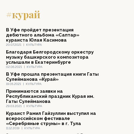
#курай
В Уфе пройдет презентация
дебютного альбома «Саптар»
кураиста Юлая Касимова
20.07.2021
|
КУЛЬТУРА
Благодаря Белгородскому оркестру
музыку башкирского композитора
услышали в Екатеринбурге
02.06.2021
|
КУЛЬТУРА
В Уфе прошла презентация книги Гаты
Сулейманова «Курай»
19.05.2021
|
КУЛЬТУРА
Принимаются заявки на
Республиканский праздник Курая им.
Гаты Сулейманова
29.03.2021
|
КУЛЬТУРА
Кураист Рамил Гайзуллин выступил на
всероссийском фестивале
«Серебряные струны» в г. Тула
11.12.2019
|
КУЛЬТУРА