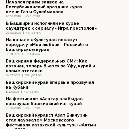
Начался прием заявок на
Республиканский праздник курая
имени Гаты Сулейманова
26.03.2019
|
КУЛЬТУРА
В Башкирии исполнили на курае
саундтрек к сериалу «Игра престолов»
02.03.2019
|
КУЛЬТУРА
На канале «Культура» покажут
передачу «Моя любовь - Россия!» о
башкирском курае
22.01.2019
|
КУЛЬТУРА
Башкирия в федеральных СМИ: Как
казанец теперь бьется за Уфу, курай и
новые отставки
04.12.2018
|
ОБЩЕСТВО
Башкирский курай впервые прозвучал
на Кубани
17.10.2018
|
КУЛЬТУРА
На фестивале «Алатау алабыңда»
прозвучал башкирский иш-курай
25.09.2018
|
КУЛЬТУРА
Башкирский кураист Азат Бикчурин
стал лауреатом Московского
фестиваля казахской культуры «Алтын