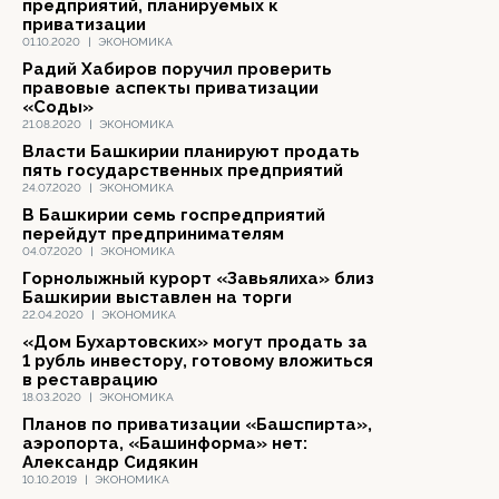
предприятий, планируемых к
приватизации
01.10.2020
|
ЭКОНОМИКА
Радий Хабиров поручил проверить
правовые аспекты приватизации
«Соды»
21.08.2020
|
ЭКОНОМИКА
Власти Башкирии планируют продать
пять государственных предприятий
24.07.2020
|
ЭКОНОМИКА
В Башкирии семь госпредприятий
перейдут предпринимателям
04.07.2020
|
ЭКОНОМИКА
Горнолыжный курорт «Завьялиха» близ
Башкирии выставлен на торги
22.04.2020
|
ЭКОНОМИКА
«Дом Бухартовских» могут продать за
1 рубль инвестору, готовому вложиться
в реставрацию
18.03.2020
|
ЭКОНОМИКА
Планов по приватизации «Башспирта»,
аэропорта, «Башинформа» нет:
Александр Сидякин
10.10.2019
|
ЭКОНОМИКА