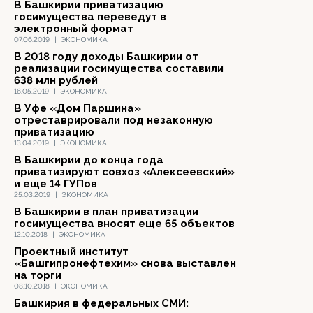
В Башкирии приватизацию
госимущества переведут в
электронный формат
07.06.2019
|
ЭКОНОМИКА
В 2018 году доходы Башкирии от
реализации госимущества составили
638 млн рублей
16.05.2019
|
ЭКОНОМИКА
В Уфе «Дом Паршина»
отреставрировали под незаконную
приватизацию
13.04.2019
|
ЭКОНОМИКА
В Башкирии до конца года
приватизируют совхоз «Алексеевский»
и еще 14 ГУПов
25.03.2019
|
ЭКОНОМИКА
В Башкирии в план приватизации
госимущества вносят еще 65 объектов
12.10.2018
|
ЭКОНОМИКА
Проектный институт
«Башгипронефтехим» снова выставлен
на торги
08.10.2018
|
ЭКОНОМИКА
Башкирия в федеральных СМИ: