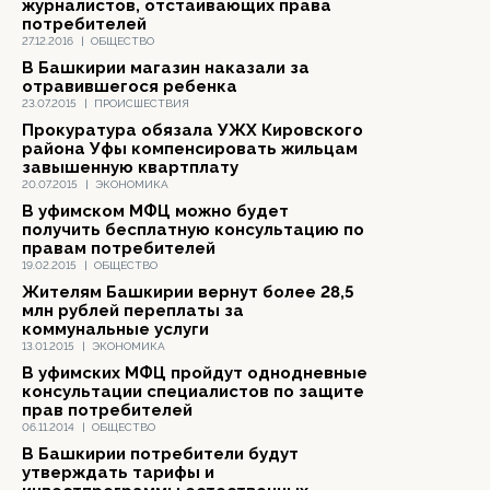
журналистов, отстаивающих права
потребителей
27.12.2016
|
ОБЩЕСТВО
В Башкирии магазин наказали за
отравившегося ребенка
23.07.2015
|
ПРОИСШЕСТВИЯ
Прокуратура обязала УЖХ Кировского
района Уфы компенсировать жильцам
завышенную квартплату
20.07.2015
|
ЭКОНОМИКА
В уфимском МФЦ можно будет
получить бесплатную консультацию по
правам потребителей
19.02.2015
|
ОБЩЕСТВО
Жителям Башкирии вернут более 28,5
млн рублей переплаты за
коммунальные услуги
13.01.2015
|
ЭКОНОМИКА
В уфимских МФЦ пройдут однодневные
консультации специалистов по защите
прав потребителей
06.11.2014
|
ОБЩЕСТВО
В Башкирии потребители будут
утверждать тарифы и