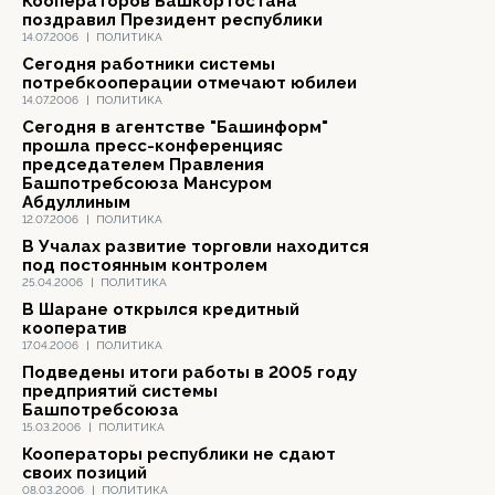
Кооператоров Башкортостана
поздравил Президент республики
14.07.2006
|
ПОЛИТИКА
Cегодня работники системы
потребкооперации отмечают юбилеи
14.07.2006
|
ПОЛИТИКА
Сегодня в агентстве "Башинформ"
прошла пресс-конференцияс
председателем Правления
Башпотребсоюза Мансуром
Абдуллиным
12.07.2006
|
ПОЛИТИКА
В Учалах развитие торговли находится
под постоянным контролем
25.04.2006
|
ПОЛИТИКА
В Шаране открылся кредитный
кооператив
17.04.2006
|
ПОЛИТИКА
Подведены итоги работы в 2005 году
предприятий системы
Башпотребсоюза
15.03.2006
|
ПОЛИТИКА
Кооператоры республики не сдают
своих позиций
08.03.2006
|
ПОЛИТИКА