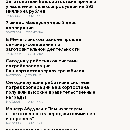
Заготовители Башкортостана приняли
у населения сельхозпродукции на 593
миллиона рублей
25.12.2007
|
ПОЛИТИКА
7 июля - Международный день
кооперации
06.07.2007
|
ПОЛИТИКА
В Мечетлинском районе прошел
семинар-совещание по
заготовительной деятельности
25.07.2006
|
ПОЛИТИКА
Cегодня у работников системы
потребкооперации
Башкортостанасразу три юбилея
14.07.2006
|
ДЕТАЛЬНО
Сегодня лучшие работники системы
потребкооперации Башкортостана
получили высокие правительственные
награды
14.07.2006
|
ПОЛИТИКА
Мансур Абдуллин: "Мы чувствуем
ответственность перед жителями сел
и деревень"
14.07.2006
|
ПОЛИТИКА