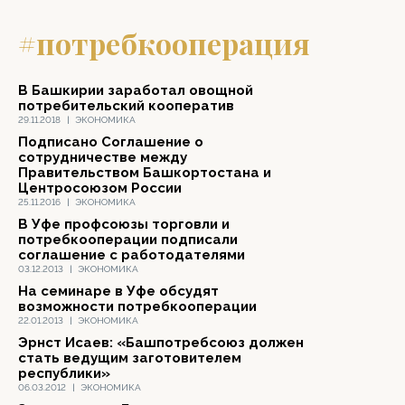
#потребкооперация
В Башкирии заработал овощной
потребительский кооператив
29.11.2018
|
ЭКОНОМИКА
Подписано Соглашение о
сотрудничестве между
Правительством Башкортостана и
Центросоюзом России
25.11.2016
|
ЭКОНОМИКА
В Уфе профсоюзы торговли и
потребкооперации подписали
соглашение с работодателями
03.12.2013
|
ЭКОНОМИКА
На семинаре в Уфе обсудят
возможности потребкооперации
22.01.2013
|
ЭКОНОМИКА
Эрнст Исаев: «Башпотребсоюз должен
стать ведущим заготовителем
республики»
06.03.2012
|
ЭКОНОМИКА