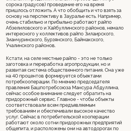
сорока градусов) проведение его на время
пришлось отложить. А что обобщить и что взять за
основу на перспективу в Зауралье есть. Например,
очень стабильно и прибыльно работают райпо
Абзелиловского и Хайбуллинского районов, немало
интересного у коллективов райпо Зилаирского,
Зианчуринского, Бурзянского, Баймакского,
Учалинского районов.
Кстати, на селе местные райпо - это не только
заготовка и переработка агропродукции, но и
развитая система общественного питания. Она уже
на 40 процентов формируется объектами
потребкооперации. По мнению председателя
правления Башпотребсоюза Мансура Абдуллина,
сейчас особое внимание следует обратить на
придорожный сервис. Главное - чтобы объекты
соответствовали всем предъявляемым
требованиям и обеспечивали высокое качество
услуг. Сейчас в потребительской кооперации
работают около сотни придорожных предприятий
общепита, и расположены они на автодорогах по