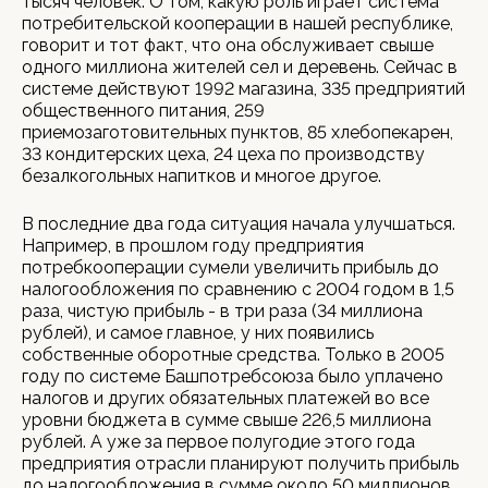
тысяч человек. О том, какую роль играет система
потребительской кооперации в нашей республике,
говорит и тот факт, что она обслуживает свыше
одного миллиона жителей сел и деревень. Сейчас в
системе действуют 1992 магазина, 335 предприятий
общественного питания, 259
приемозаготовительных пунктов, 85 хлебопекарен,
33 кондитерских цеха, 24 цеха по производству
безалкогольных напитков и многое другое.
В последние два года ситуация начала улучшаться.
Например, в прошлом году предприятия
потребкооперации сумели увеличить прибыль до
налогообложения по сравнению с 2004 годом в 1,5
раза, чистую прибыль - в три раза (34 миллиона
рублей), и самое главное, у них появились
собственные оборотные средства. Только в 2005
году по системе Башпотребсоюза было уплачено
налогов и других обязательных платежей во все
уровни бюджета в сумме свыше 226,5 миллиона
рублей. А уже за первое полугодие этого года
предприятия отрасли планируют получить прибыль
до налогообложения в сумме около 50 миллионов