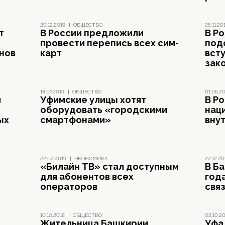
20.12.2019
|
ОБЩЕСТВО
25.11.20
т
В России предложили
В Р
провести перепись всех сим-
под
нов
карт
всту
зак
18.07.2019
|
ОБЩЕСТВО
01.06.2
л
Уфимские улицы хотят
В Р
оборудовать «городскими
нац
ых
смартфонами»
вну
22.02.2019
|
ЭКОНОМИКА
22.12.20
«Билайн ТВ» стал доступным
В Б
для абонентов всех
год
операторов
свя
10.10.2018
|
ОБЩЕСТВО
02.10.2
Жительница Башкирии,
Уфа