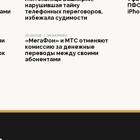
нарушившая тайну
ПФО
рами
телефонных переговоров,
iPho
избежала судимости
20.09.2018
|
ЭКОНОМИКА
ли
«МегаФон» и МТС отменяют
комиссию за денежные
ок
переводы между своими
абонентами