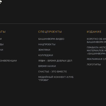
АТЫ
СПЕЦПРОЕКТЫ
ИЗДАНИЕ
И
БАШИНФОРМ-ВИДЕО
КОРОТКО ОБ И
БАШИНФОРМ.Р
ИДЫ
НАЦПРОЕКТЫ
ПРАВИЛА ИСП
КИ
ЗЕМЛЯКИ
МАТЕРИАЛОВ 
«БАШИНФОРМ
КОЛЛЕДЖИ
РЕКЛАМНАЯ С
КОНФЕРЕНЦИИ
ЯРҘАМ - ВРЕМЯ ДОБРЫХ ДЕЛ
ЛОГОТИПЫ
ВРЕМЯ НАУКИ
СЧАСТЬЕ - ЭТО ВМЕСТЕ
МЕДИЙНЫЙ КОННЕКТ-КЛУБ
"ПРОФИ"