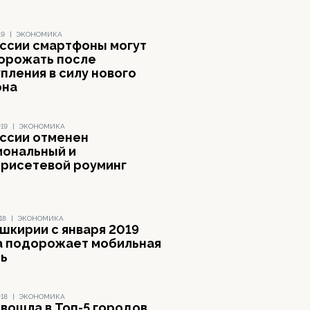
19
|
ЭКОНОМИКА
оссии смартфоны могут
орожать после
пления в силу нового
она
019
|
ЭКОНОМИКА
оссии отменен
иональный и
трисетевой роуминг
18
|
ЭКОНОМИКА
ашкирии с января 2019
а подорожает мобильная
зь
018
|
ЭКОНОМИКА
 вошла в Топ-5 городов