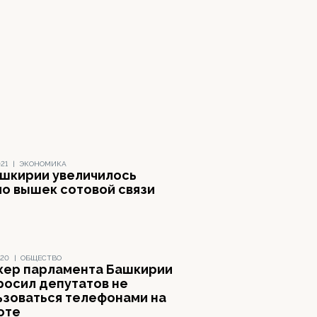
021
|
ЭКОНОМИКА
ашкирии увеличилось
ло вышек сотовой связи
020
|
ОБЩЕСТВО
кер парламента Башкирии
росил депутатов не
ьзоваться телефонами на
оте