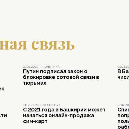
ная связь
10.03.2021
|
ПОЛИТИКА
01.03.2
Путин подписал закон о
В Б
блокировке сотовой связи в
чис
тюрьмах
ек
13.08.2020
|
ОБЩЕСТВО
27.02.2
С 2021 года в Башкирии может
Спи
сти
начаться онлайн-продажа
поп
сим-карт
пол
раб