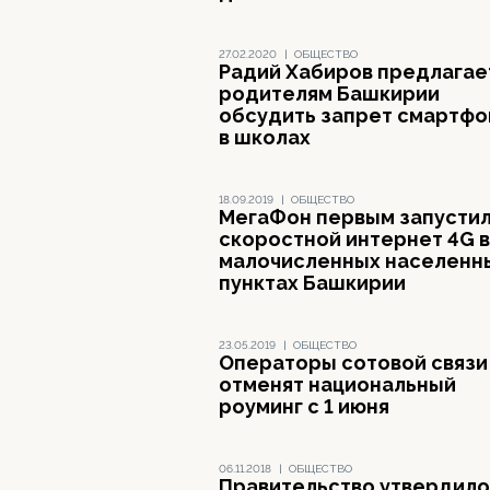
27.02.2020
|
ОБЩЕСТВО
Радий Хабиров предлагае
родителям Башкирии
обсудить запрет смартфо
в школах
18.09.2019
|
ОБЩЕСТВО
МегаФон первым запусти
скоростной интернет 4G в
малочисленных населенн
пунктах Башкирии
23.05.2019
|
ОБЩЕСТВО
Операторы сотовой связи
отменят национальный
роуминг с 1 июня
06.11.2018
|
ОБЩЕСТВО
Правительство утвердило