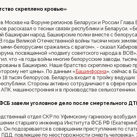
тство скреплено кровью»
 в Москве на Форуме регионов Беларуси и России Глава
ов рассказал о тесных связях республики и Беларуси. «
ий башкирам народ. Башкирские полки вместе с белорус
В годы Великой Отечественной войны тысячи моих земляк
тьями-белорусами сражались с врагом», - сказал Хабиров
орума, посвященной «подвигу советского народа в ВОВ».
ил, что «в годы войны многие белорусские заводы, тысяч
рованы в Башкирию. Наше братство скреплено кровью пр
оторому нет цены». По данным «
Башинформа
», сейчас в 
 18 тысяч белорусов. Беларусь входит в тройку ведущих
республики. Стороны активно сотрудничают в сфере пр
 АПК, машиностроения и в производстве сельхозтехники.
ФСБ завели уголовное дело после смертельного ДТ
дственный отдел СКР по Уфимскому гарнизону возбудил
ошении старшего инженера Института ФСБ РФ (Екатеринб
. Он подозревается в совершении преступления по стат
ПДД, повлекшее по неосторожности смерть человека». 