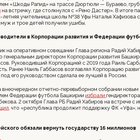
улем «Шкоды Рапид» на трассе Дюртюли — Бураево, гру
л
на встречку, где столкнулся с «Рено Дастер». В итоге 
-летняя учительница школы №38 Уфы Наталья Хафизова 
е муж и трое детей получили ушибы.
водители в Корпорации развития и Федерации футб
ик на оперативном совещании Глава региона Радий Хаб
то генеральным директором Корпорации развития Башкир
сов. Руководивший Корпорацией с 2019 года Раиль Сарб
ть. Ранее Наиль Габбасов возглавлял Корпорацию разви
 под его руководством сделала ее лучшей в России.
на внеочередном отчетно-перевыборном собрании новым
лем Федерации футбола Башкирии
избрали
гендиректора
екова. 2 октября Глава РБ Радий Хабиров на встрече с 
щил
, что «республика продолжит поддержку ФК «Уфа», 
йского обязали вернуть государству 16 миллионов