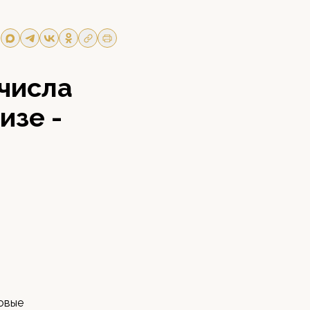
 числа
изе -
овые