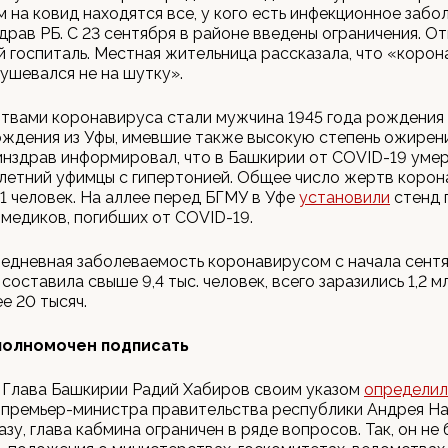
 на ковид находятся все, у кого есть инфекционное забо
рав РБ. С 23 сентября в районе введены ограничения. О
 госпиталь. Местная жительница рассказала, что «корон
ушевался не на шутку».
твами коронавируса стали мужчина 1945 года рождения
ождения из Уфы, имевшие также высокую степень ожирени
нздрав информировал, что в Башкирии от COVID-19 умер
-летний уфимцы с гипертонией. Общее число жертв коро
1 человек. На аллее перед БГМУ в Уфе
установили
стенд 
медиков, погибших от COVID-19.
едневная заболеваемость коронавирусом с начала сент
составила свыше 9,4 тыс. человек, всего заразились 1,2 м
е 20 тысяч.
полномочен подписать
 Глава Башкирии Радий Хабиров своим указом
определил
премьер-министра правительства республики Андрея На
азу, глава кабмина ограничен в ряде вопросов. Так, он не