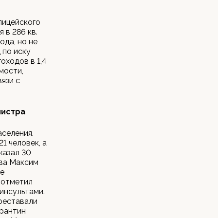
лицейского
 в 286 кв.
ода, но не
 по иску
оходов в 1,4
мости,
язи с
нистра
селения.
21 человек, а
казал 30
ава Максим
не
 отметил
инсультами.
ереставали
арантин