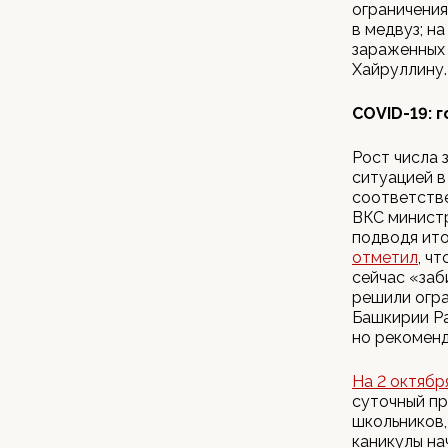
ограничения
в медвуз; н
зараженных 
Хайруллину.
COVID-19: 
Рост числа 
ситуацией в
соответств
ВКС министр
подводя ито
отметил
, ч
сейчас «заб
решили огра
Башкирии Р
но рекоменд
На 2 октябр
суточный пр
школьников,
каникулы на