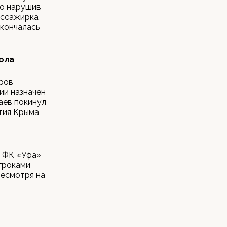
бо нарушив
пассажирка
скончалась
ола
иров
ии назначен
аев покинул
тия Крыма,
 ФК «Уфа»
игроками
несмотря на