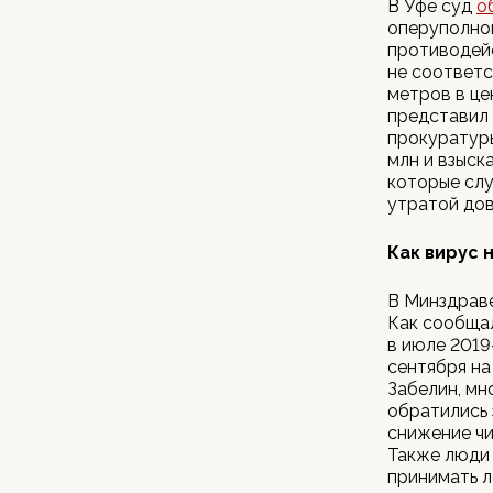
В Уфе суд
о
оперуполно
противодейс
не соответс
метров в це
представил 
прокуратуры
млн и взыск
которые слу
утратой дов
Как вирус 
В Минздраве
Как сообща
в июле 2019
сентября на
Забелин, мн
обратились 
снижение чи
Также люди 
принимать л