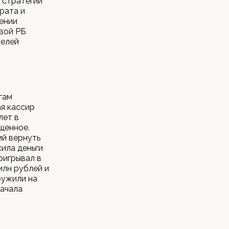
 стратегии
рата и
ении
вой РБ
телей
гам
ая кассир
лет в
щенное.
ий вернуть
сила деньги
роигрывал в
млн рублей и
ружили на
начала