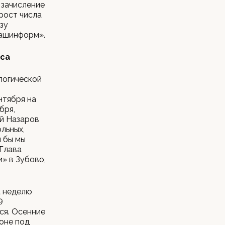
 зачисление
рост числа
зу
Башинформ».
уса
логической
нтября на
бря,
ей Назаров
ольных,
и бы мы
Глава
» в Зубово,
а неделю
9
ся. Осенние
йоне под