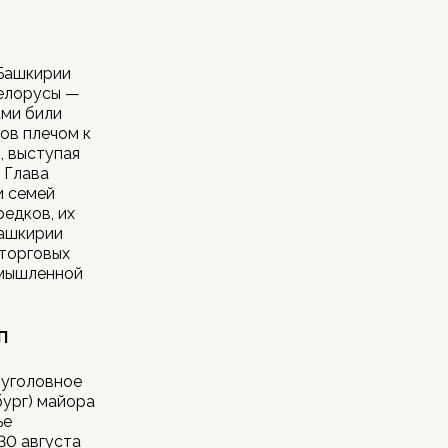
 Башкирии
Белорусы —
ами били
ов плечом к
, выступая
 Глава
и семей
едков, их
Башкирии
 торговых
омышленной
П
 уголовное
ург) майора
ье
30 августа