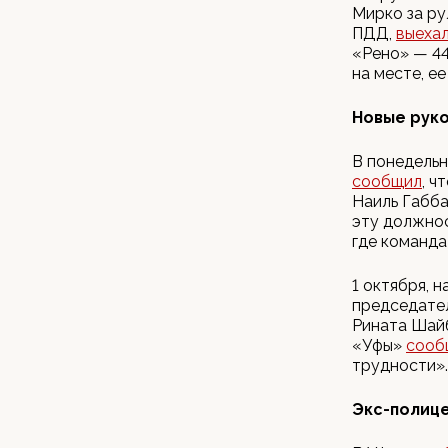
Мирко за р
ПДД,
выеха
«Рено» — 44
на месте, е
Новые руко
В понедельн
сообщил
, ч
Наиль Габба
эту должнос
где команда
1 октября, 
председате
Рината Шайб
«Уфы»
сооб
трудности».
Экс-полице