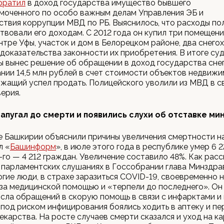
братил
в доход государства имущество бывшего
моченного по особо важным делам Управления ЭБ и
твия коррупции МВД по РБ. Выяснилось, что расходы по
твовали его доходам. С 2012 года он купил три помещения
нтре Уфы, участок и дом в Белорецком районе, два снегох
доказательства законности их приобретения. В итоге суд
 вынес решение об обращении в доход государства снег
ании 14,5 млн рублей в счет стоимости объектов недвижи
жащий успел продать. Полицейского уволили из МВД в св
ерия.
напугал до смерти и появились слухи об отставке ми
 Башкирии объяснили причины увеличения смертности на
л «
Башинформ
», в июле этого года в республике умер 6 2
-го — 4 212 граждан. Увеличение составило 48%. Как расс
 парламентских слушаниях в Госсобрании глава Минздр
огие люди, в страхе заразиться COVID-19, своевременно 
за медицинской помощью и «терпели до последнего». Он
сла обращений в скорую помощь в связи с инфарктами и 
под риском инфицирования боялись ходить в аптеку и п
екарства. На росте случаев смерти сказался и уход на к