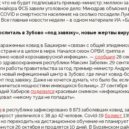
; что не будет подписывать премьер-министр; миллион за
а майора ФСБ завели уголовное дело; Минздрав объяснил 
COVID и смертности населения; на сколько посадили Луи
 Все главные новости недели – в одном материале ИА «
госпиталь в Зубово «под завязку», новые жертвы вир
зараженных ковид в Башкирии «связан с общей эпидемио
 стране и в целом в мире. Начался сезон ОРВИ, гриппа и
енно новой коронавирусной инфекции», —
сообщил
28 се
 здравоохранения республики Максим Забелин. 29 сентя
ги работы правительства за год, премьер-министр Андр
то новый инфекционный центр в Зубово, где лечат ковид-б
ит под завязку. Даже не хочется думать, что было бы, есл
ничиться мощностями имеющихся больниц». 27 сентября 
адий Хабиров
поделился
красивым снимком «инфекционки
овал «никому туда не попадать».
я
в республике зафиксировано 8 873 заболевших ковид, з
ирост увеличился с 38 до 42 человек. Covid-19
болеют
13
 но переходить на дистанционное обучение не планирует
чнутся 26 октября и продлятся 10 дней. В Бурзянском ра