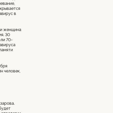
левание,
ткрывается
авирус в
 и женщина
я. 30
ли 70-
навируса
памяти
ября
лн человек,
зарова.
 будет