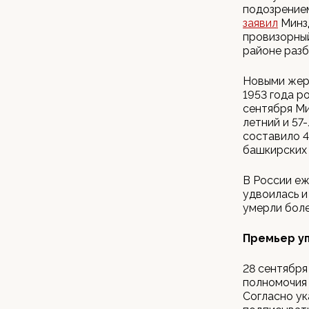
подозрением
заявил
Минзд
провизорный
районе разб
Новыми жер
1953 года р
сентября Ми
летний и 57
составило 4
башкирских 
В России еж
удвоилась и 
умерли боле
Премьер у
28 сентября
полномочия 
Согласно ук