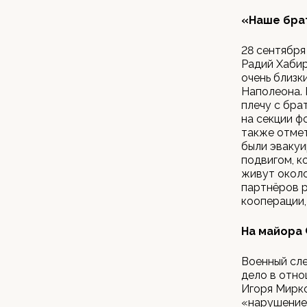
«Наше бра
28 сентября
Радий Хабир
очень близк
Наполеона. 
плечу с бра
на секции ф
также отмет
были эвакуи
подвигом, к
живут около
партнёров 
кооперации,
На майора 
Военный сле
дело в отн
Игоря Мирко
«нарушение 