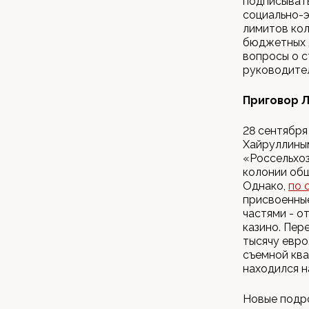
подписывать
социально-э
лимитов ко
бюджетных д
вопросы о с
руководител
Приговор Л
28 сентября
Хайруллиным
«Россельхоз
колонии общ
Однако,
по 
присвоенные
частями - от
казино. Пер
тысячу евро
съемной ква
находился н
Новые подр