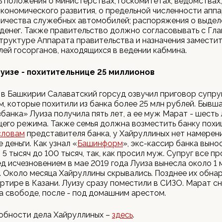
 положения о министерствах, госкомитетах, ведомствах,
кономического развития, о предельной численности аппа
личества служебных автомобилей; распоряжения о выдел
енег. Также правительство должно согласовывать с Гла
труктуре Аппарата правительства и назначения замести
ей госорганов, находящихся в ведении кабмина.
уизе - похитительнице 25 миллионов
 в Башкирии Салаватский горсуд озвучил приговор супру
, которые похитили из банка более 25 млн рублей. Бывш
банка» Луиза получила пять лет, а ее муж Марат - шесть 
его режима. Также семья должна возместить банку похи
словам
представителя банка, у Хайруллиных нет намерен
 деньги. Как узнал «
Башинформ
», экс-кассир банка выно
 5 тысяч до 100 тысяч, так, как просил муж. Супруг все п
ед исчезновением в мае 2019 года Луиза вынесла около 1 
. Около месяца Хайруллины скрывались. Позднее их обна
ртире в Казани. Луизу сразу поместили в СИЗО. Марат с
а свободе, после - под домашним арестом.
обности дела Хайруллиных –
здесь
.