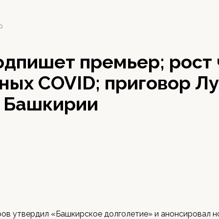
20
одпишет премьер; рост
ых COVID; приговор Лу
в Башкирии
ров утвердил «Башкирское долголетие» и анонсировал н