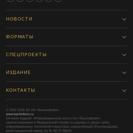
НОВОСТИ
ФОРМАТЫ
СПЕЦПРОЕКТЫ
ИЗДАНИЕ
КОНТАКТЫ
© 1992-2026 АО ИА «Башинформ».
www.bashinform.ru
Сетевое издание «Информационное агентство «Башинформ»
зарегистрировано в Федеральной службе по надзору в сфере связи,
информационных технологий и массовых коммуникаций (Роскомнадзор),
регистрационный номер Эл № ФС77-88040