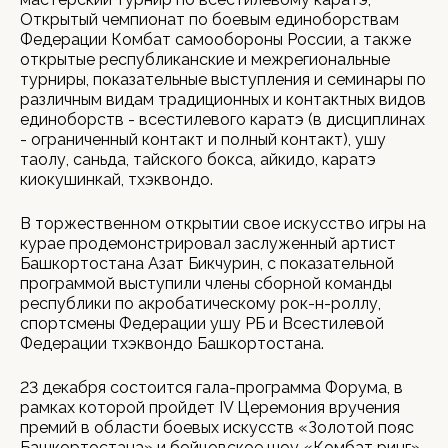
Открытый чемпионат по боевым единоборствам
Федерации Комбат самообороны России, а также
открытые республиканские и межрегиональные
турниры, показательные выступления и семинары по
различным видам традиционных и контактных видов
единоборств - всестилевого каратэ (в дисциплинах
- ограниченный контакт и полный контакт), ушу
таолу, саньда, тайского бокса, айкидо, каратэ
киокушинкай, тхэквондо.
В торжественном открытии свое искусство игры на
курае продемонстрировал заслуженный артист
Башкортостана Азат Бикчурин, с показательной
программой выступили члены сборной команды
республики по акробатическому рок-н-роллу,
спортсмены Федерации ушу РБ и Всестилевой
Федерации тхэквондо Башкортостана.
23 декабря состоится гала-программа Форума, в
рамках которой пройдет IV Церемония вручения
премий в области боевых искусств «Золотой пояс
Башкортостана» и бойцовское шоу «Комбат ринг»