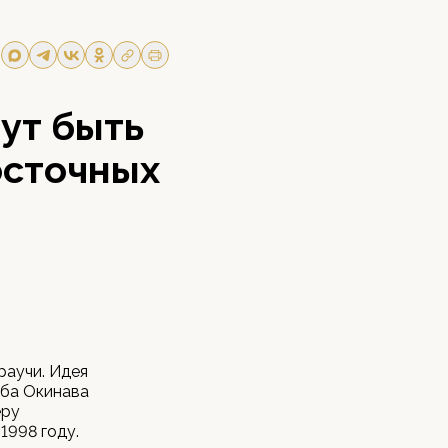
гут быть
осточных
раучи. Идея
ба Окинава
еру
1998 году.