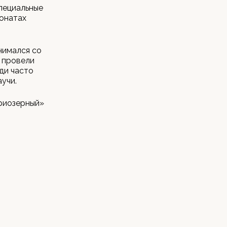
пециальные
ионатах
анимался со
ы провели
ди часто
аучи.
Приозерный»