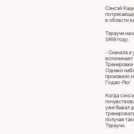
Сэнсэй Каци
потрясающей
в области к
Тэраучи нач
1968 году.
- Сначала я 
вспоминает 
Тренировки 
Однако набл
произвело н
Годзю-Рю!
Когда сэнсэ
почувствовал
уже бывал д
тренировать
получая так
Тэраучи.