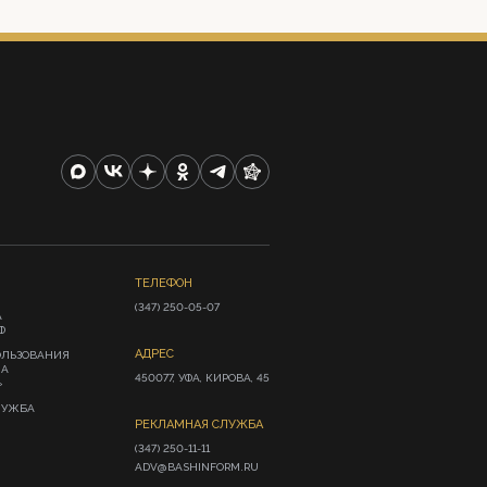
ТЕЛЕФОН
(347) 250-05-07
А
Ф
АДРЕС
ОЛЬЗОВАНИЯ
ИА
450077, УФА, КИРОВА, 45
»
ЛУЖБА
РЕКЛАМНАЯ СЛУЖБА
(347) 250-11-11

ADV@BASHINFORM.RU