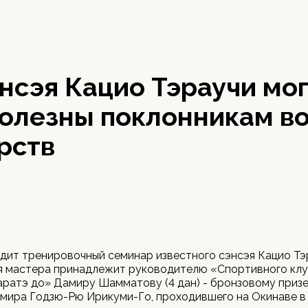
нсэя Кацио Тэраучи мо
полезны поклонникам в
рств
дит тренировочный семинар известного сэнсэя Кацио Тэ
я мастера принадлежит руководителю «Спортивного клу
ратэ до» Дамиру Шамматову (4 дан) - бронзовому приз
мира Годзю-Рю Ирикуми-Го, проходившего на Окинаве в 