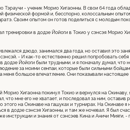
о Тэраучи - ученик Морио Хигаонны. В свои 64 года обла
 физической формой и, бесспорно, колоссальным опыто
аратэ. Своим опытом он готов поделиться с молодым пок
ал тренировки в додзе Йойоги в Токио у сэнсэя Морио Хи
увлекался дзюдо, занимался два года, но оставил это заня
сэнсэй. - И как-то естественно решил попробовать себя 
в додзе Йойоги были трудными, и я поначалу думал, что 
юдение за моими сенпаи, которые были сильными бойцам
а меня большое впечатление. Они показывали настоящее
й Морио Хигаонна покинул Токио и вернулся на Окинаву, 
, что мне его не хватает, и последовал за ним, оставив р
о этого на Окинаве на гашуках и турнирах. На Окинаве я 
ся в додзе сэнсэя Хигаонны, и там же ночевал. Я был счас
же инструкции и знания от сэнсэев Кина и Аничи Мияги, -