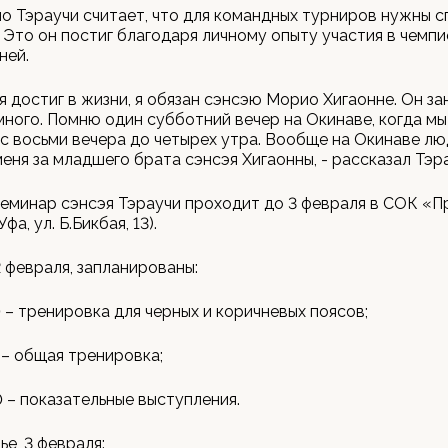
о Тэраучи считает, что для командных турниров нужны с
 Это он постиг благодаря личному опыту участия в чемп
ней.
о я достиг в жизни, я обязан сэнсэю Морио Хигаонне. Он з
много. Помню один субботний вечер на Окинаве, когда м
с восьми вечера до четырех утра. Вообще на Окинаве лю
еня за младшего брата сэнсэя Хигаонны, - рассказал Тэр
еминар сэнсэя Тэраучи проходит до 3 февраля в СОК «
а, ул. Б.Бикбая, 13).
2 февраля, запланированы:
0 – тренировка для черных и коричневых поясов;
0 – общая тренировка;
0 – показательные выступления.
ье, 3 февраля: