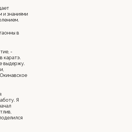
дает
м и знаниями
олением.
гаонны в
тие, -
в каратэ.
не выдержу.
и,
 Окинавское
я
аботу. Я
начал
тлив,
 поделился