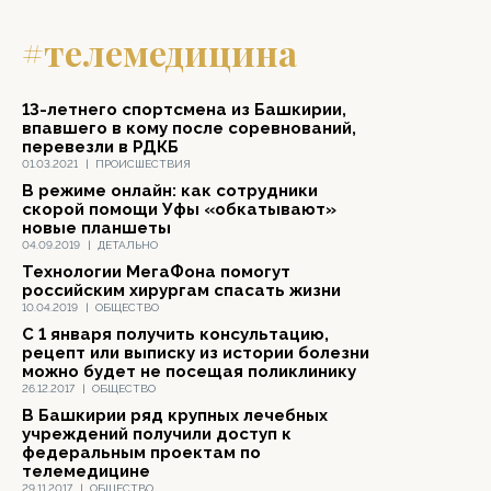
#телемедицина
13-летнего спортсмена из Башкирии,
впавшего в кому после соревнований,
перевезли в РДКБ
01.03.2021
|
ПРОИСШЕСТВИЯ
В режиме онлайн: как сотрудники
скорой помощи Уфы «обкатывают»
новые планшеты
04.09.2019
|
ДЕТАЛЬНО
Технологии МегаФона помогут
российским хирургам спасать жизни
10.04.2019
|
ОБЩЕСТВО
С 1 января получить консультацию,
рецепт или выписку из истории болезни
можно будет не посещая поликлинику
26.12.2017
|
ОБЩЕСТВО
В Башкирии ряд крупных лечебных
учреждений получили доступ к
федеральным проектам по
телемедицине
29.11.2017
|
ОБЩЕСТВО