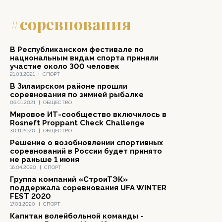
#соревнования
В Республиканском фестивале по
национальным видам спорта приняли
участие около 300 человек
21.03.2021
|
СПОРТ
В Зилаирском районе прошли
соревнования по зимней рыбалке
06.01.2021
|
ОБЩЕСТВО
Мировое ИТ-сообщество включилось в
Rosneft Proppant Check Challenge
30.11.2020
|
ОБЩЕСТВО
Решение о возобновлении спортивных
соревнований в России будет принято
не раньше 1 июня
16.04.2020
|
СПОРТ
Группа компаний «СтроиТЭК»
поддержала соревнования UFA WINTER
FEST 2020
17.03.2020
|
СПОРТ
Капитан волейбольной команды -