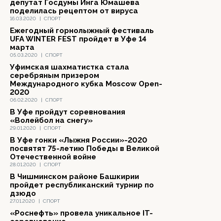
депутат Госдумы Инга Юмашева
поделилась рецептом от вируса
16.03.2020
|
СПОРТ
Ежегодный горнолыжный фестиваль
UFA WINTER FEST пройдет в Уфе 14
марта
05.03.2020
|
СПОРТ
Уфимская шахматистка стала
серебряным призером
Международного кубка Moscow Open-
2020
06.02.2020
|
СПОРТ
В Уфе пройдут соревнования
«Волейбол на снегу»
29.01.2020
|
СПОРТ
В Уфе гонки «Лыжня России»-2020
посвятят 75-летию Победы в Великой
Отечественной войне
28.01.2020
|
СПОРТ
В Чишминском районе Башкирии
пройдет республиканский турнир по
дзюдо
27.01.2020
|
СПОРТ
«Роснефть» провела уникальное IT-