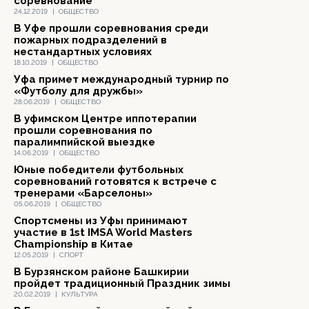
соревнование
24.12.2019
|
ОБЩЕСТВО
В Уфе прошли соревнования среди
пожарных подразделений в
нестандартных условиях
18.10.2019
|
ОБЩЕСТВО
Уфа примет международный турнир по
«Футболу для дружбы»
28.06.2019
|
ОБЩЕСТВО
В уфимском Центре иппотерапии
прошли соревнования по
паралимпийской выездке
14.06.2019
|
ОБЩЕСТВО
Юные победители футбольных
соревнований готовятся к встрече с
тренерами «Барселоны»
05.06.2019
|
ОБЩЕСТВО
Спортсмены из Уфы принимают
участие в 1st IMSA World Masters
Championship в Китае
12.05.2019
|
СПОРТ
В Бурзянском районе Башкирии
пройдет традиционный Праздник зимы
20.02.2019
|
КУЛЬТУРА