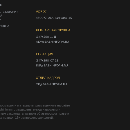
А
Ф
АДРЕС
ОЛЬЗОВАНИЯ
ИА
450077, УФА, КИРОВА, 45
»
ЛУЖБА
РЕКЛАМНАЯ СЛУЖБА
(347) 250-11-11

ADV@BASHINFORM.RU
РЕДАКЦИЯ
(347) 250-07-28

INF@BASHINFORM.RU
ОТДЕЛ КАДРОВ
OK@BASHINFORM.RU
формация и материалы, размещенные на сайте
shinform.ru защищены международным и
ким законодательством об авторском праве и
 правах. 18+ запрещено для детей.