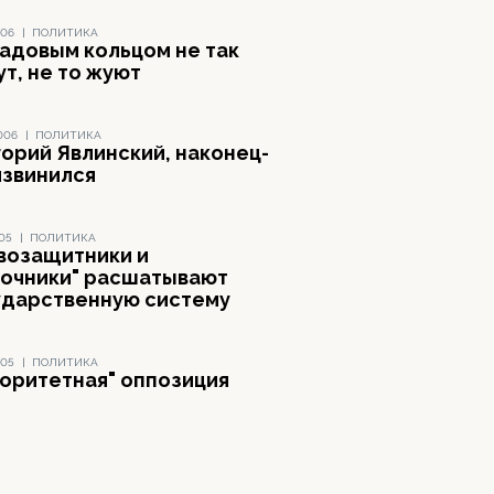
006
|
ПОЛИТИКА
Садовым кольцом не так
т, не то жуют
006
|
ПОЛИТИКА
горий Явлинский, наконец-
извинился
005
|
ПОЛИТИКА
возащитники и
лочники" расшатывают
ударственную систему
005
|
ПОЛИТИКА
торитетная" оппозиция