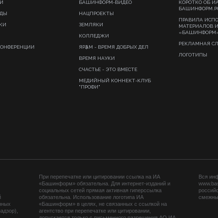
И
БАШИНФОРМ-ВИДЕО
КОРОТКО ОБ И
БАШИНФОРМ.Р
ИДЫ
НАЦПРОЕКТЫ
ПРАВИЛА ИСП
КИ
ЗЕМЛЯКИ
МАТЕРИАЛОВ 
«БАШИНФОРМ
КОЛЛЕДЖИ
РЕКЛАМНАЯ С
КОНФЕРЕНЦИИ
ЯРҘАМ - ВРЕМЯ ДОБРЫХ ДЕЛ
ЛОГОТИПЫ
ВРЕМЯ НАУКИ
СЧАСТЬЕ - ЭТО ВМЕСТЕ
МЕДИЙНЫЙ КОННЕКТ-КЛУБ
"ПРОФИ"
При перепечатке или цитировании ссылка на ИА
Вся ин
«Башинформ» обязательна. Для интернет-изданий и
www.ba
социальных сетей прямая активная гиперссылка
российс
й
обязательна. Использование логотипа ИА
смежных
нных
«Башинформ» в целях, не связанных с ссылкой на
адзор),
агентство при перепечатке или цитировании,
допускается только с письменного разрешения АО ИА