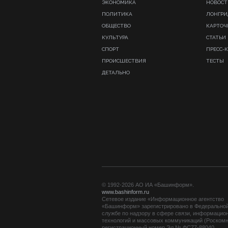
ЭКОНОМИКА
НОВОСТ
ПОЛИТИКА
ЛОНГР
ОБЩЕСТВО
КАРТОЧ
КУЛЬТУРА
СТАТЬИ
СПОРТ
ПРЕСС-
ПРОИСШЕСТВИЯ
ТЕСТЫ
ДЕТАЛЬНО
© 1992-2026 АО ИА «Башинформ».
www.bashinform.ru
Сетевое издание «Информационное агентство
«Башинформ» зарегистрировано в Федерально
службе по надзору в сфере связи, информацио
технологий и массовых коммуникаций (Роскомн
регистрационный номер Эл № ФС77-88040