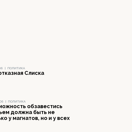
06
|
ПОЛИТИКА
отказная Слиска
006
|
ПОЛИТИКА
можность обзавестись
ьем должна быть не
ко у магнатов, но и у всех