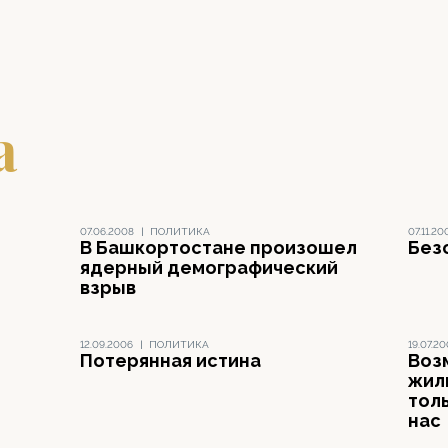
а
07.06.2008
|
ПОЛИТИКА
07.11.20
В Башкортостане произошел
Без
ядерный демографический
взрыв
12.09.2006
|
ПОЛИТИКА
19.07.2
Потерянная истина
Воз
жил
толь
нас