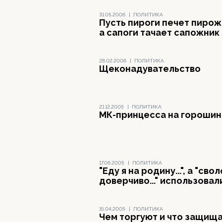
31.05.2006
|
ПОЛИТИКА
Пусть пироги печет пирож
а сапоги тачает сапожник
28.02.2006
|
ПОЛИТИКА
Щеконадувательство
21.12.2005
|
ПОЛИТИКА
МК-принцесса на гороши
17.06.2005
|
ПОЛИТИКА
"Еду я на родину...", а "сво
доверчиво..." использовал
15.04.2005
|
ПОЛИТИКА
Чем торгуют и что защищ