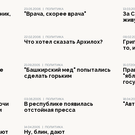
23.05.2006
|
ПОЛИТИКА
13.03.2
ник,
"Врача, скорее врача"
За 
живу
22.02.2006
|
ПОЛИТИКА
09.02.2
Что хотел сказать Архилох?
Гри
то, 
21.09.2005
|
ПОЛИТИКА
15.07.2
не
"Башкирский мед" попытались
Пра
сделать горьким
"яб
гос
03.06.2005
|
ПОЛИТИКА
18.04.2
лочи
В республике появилась
"Ав
и
отстойная пресса
14.04.2005
|
ПОЛИТИКА
ают
Ну, блин, дают