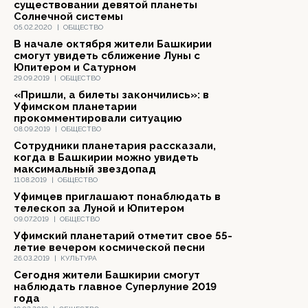
существовании девятой планеты
Солнечной системы
05.02.2020
|
ОБЩЕСТВО
В начале октября жители Башкирии
смогут увидеть сближение Луны с
Юпитером и Сатурном
29.09.2019
|
ОБЩЕСТВО
«Пришли, а билеты закончились»: в
Уфимском планетарии
прокомментировали ситуацию
08.09.2019
|
ОБЩЕСТВО
Сотрудники планетария рассказали,
когда в Башкирии можно увидеть
максимальный звездопад
11.08.2019
|
ОБЩЕСТВО
Уфимцев приглашают понаблюдать в
телескоп за Луной и Юпитером
09.07.2019
|
ОБЩЕСТВО
Уфимский планетарий отметит свое 55-
летие вечером космической песни
26.03.2019
|
КУЛЬТУРА
Сегодня жители Башкирии смогут
наблюдать главное Суперлуние 2019
года