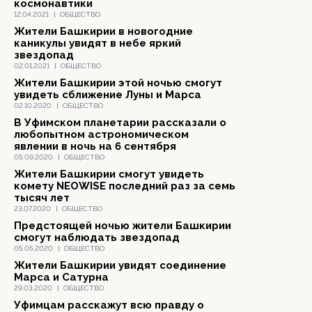
космонавтики
12.04.2021
|
ОБЩЕСТВО
Жители Башкирии в новогодние
каникулы увидят в небе яркий
звездопад
02.01.2021
|
ОБЩЕСТВО
Жители Башкирии этой ночью смогут
увидеть сближение Луны и Марса
02.10.2020
|
ОБЩЕСТВО
В Уфимском планетарии рассказали о
любопытном астрономическом
явлении в ночь на 6 сентября
05.09.2020
|
ОБЩЕСТВО
Жители Башкирии смогут увидеть
комету NEOWISE последний раз за семь
тысяч лет
23.07.2020
|
ОБЩЕСТВО
Предстоящей ночью жители Башкирии
смогут наблюдать звездопад
05.05.2020
|
ОБЩЕСТВО
Жители Башкирии увидят соединение
Марса и Сатурна
29.03.2020
|
ОБЩЕСТВО
Уфимцам расскажут всю правду о