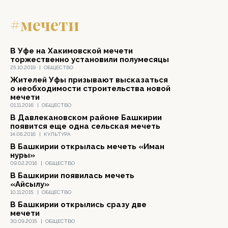
#мечети
В Уфе на Хакимовской мечети
торжественно установили полумесяцы
25.10.2019
|
ОБЩЕСТВО
Жителей Уфы призывают высказаться
о необходимости строительства новой
мечети
01.11.2016
|
ОБЩЕСТВО
В Давлекановском районе Башкирии
появится еще одна сельская мечеть
14.06.2016
|
КУЛЬТУРА
В Башкирии открылась мечеть «Иман
нуры»
09.02.2016
|
ОБЩЕСТВО
В Башкирии появилась мечеть
«Айсылу»
10.11.2015
|
ОБЩЕСТВО
В Башкирии открылись сразу две
мечети
30.09.2015
|
ОБЩЕСТВО