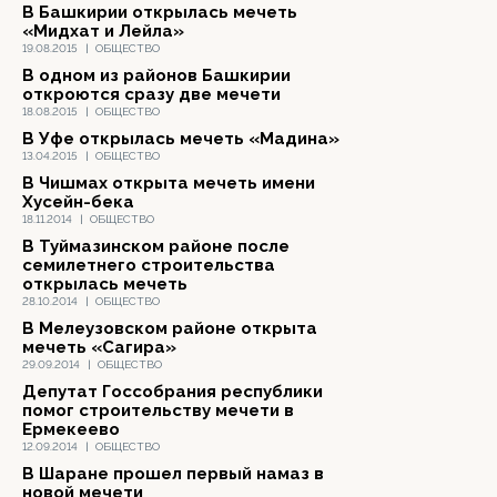
В Башкирии открылась мечеть
«Мидхат и Лейла»
19.08.2015
|
ОБЩЕСТВО
В одном из районов Башкирии
откроются сразу две мечети
18.08.2015
|
ОБЩЕСТВО
В Уфе открылась мечеть «Мадина»
13.04.2015
|
ОБЩЕСТВО
В Чишмах открыта мечеть имени
Хусейн-бека
18.11.2014
|
ОБЩЕСТВО
В Туймазинском районе после
семилетнего строительства
открылась мечеть
28.10.2014
|
ОБЩЕСТВО
В Мелеузовском районе открыта
мечеть «Сагира»
29.09.2014
|
ОБЩЕСТВО
Депутат Госсобрания республики
помог строительству мечети в
Ермекеево
12.09.2014
|
ОБЩЕСТВО
В Шаране прошел первый намаз в
новой мечети