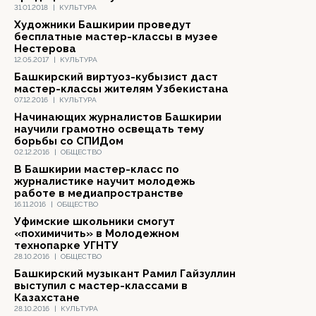
31.01.2018
|
КУЛЬТУРА
Художники Башкирии проведут
бесплатные мастер-классы в музее
Нестерова
12.05.2017
|
КУЛЬТУРА
Башкирский виртуоз-кубызист даст
мастер-классы жителям Узбекистана
07.12.2016
|
КУЛЬТУРА
Начинающих журналистов Башкирии
научили грамотно освещать тему
борьбы со СПИДом
02.12.2016
|
ОБЩЕСТВО
В Башкирии мастер-класс по
журналистике научит молодежь
работе в медиапространстве
16.11.2016
|
ОБЩЕСТВО
Уфимские школьники смогут
«похимичить» в Молодежном
технопарке УГНТУ
28.10.2016
|
ОБЩЕСТВО
Башкирский музыкант Рамил Гайзуллин
выступил с мастер-классами в
Казахстане
28.10.2016
|
КУЛЬТУРА