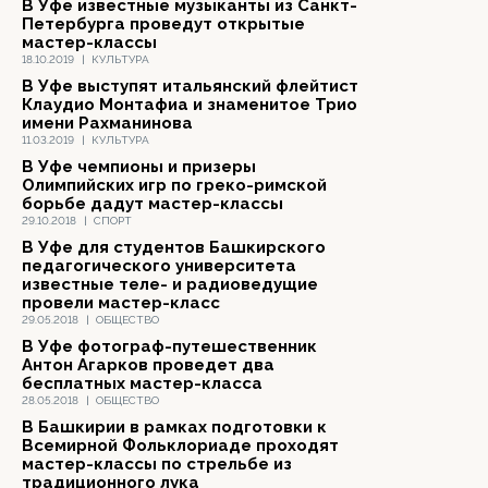
В Уфе известные музыканты из Санкт-
Петербурга проведут открытые
мастер-классы
18.10.2019
|
КУЛЬТУРА
В Уфе выступят итальянский флейтист
Клаудио Монтафиа и знаменитое Трио
имени Рахманинова
11.03.2019
|
КУЛЬТУРА
В Уфе чемпионы и призеры
Олимпийских игр по греко-римской
борьбе дадут мастер-классы
29.10.2018
|
СПОРТ
В Уфе для студентов Башкирского
педагогического университета
известные теле- и радиоведущие
провели мастер-класс
29.05.2018
|
ОБЩЕСТВО
В Уфе фотограф-путешественник
Антон Агарков проведет два
бесплатных мастер-класса
28.05.2018
|
ОБЩЕСТВО
В Башкирии в рамках подготовки к
Всемирной Фольклориаде проходят
мастер-классы по стрельбе из
традиционного лука