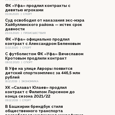
ФК «Уфа» продлил контракты с
девятью игроками
01.06.2020
|
СПОРТ
Суд освободил от наказания экс-мэра
Хайбуллинского района — истек срок
давности
23.03.2020
|
ПРОИСШЕСТВИЯ
ФК «Уфа» официально продлил
контракт с Александром Беленовым
11.02.2020
|
СПОРТ
С футболистом ФК «Уфа» Вячеславом
Кротовым продлили контракт
08.02.2020
|
СПОРТ
В Уфе на улице Авроры появится
детский спорткомплекс за 446,5 млн
рублей
16.12.2019
|
ЭКОНОМИКА
ХК «Салават Юлаев» продлил
контракт с Филипом Ларсеном до
конца сезона 2021/22
09.12.2019
|
СПОРТ
В Башкирии брендбук стиля
общественного транспорта