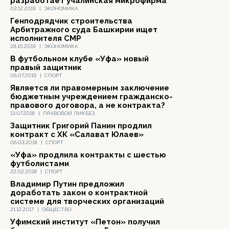
разработает учалинская микрофирма
03.12.2019
|
ЭКОНОМИКА
Генподрядчик строительства
Арбитражного суда Башкирии ищет
исполнителя СМР
28.10.2019
|
ЭКОНОМИКА
В футбольном клубе «Уфа» новый
правый защитник
06.07.2019
|
СПОРТ
Является ли правомерным заключение
бюджетным учреждением гражданско-
правового договора, а не контракта?
13.07.2018
|
ПРАВОВОЙ ЛИКБЕЗ
Защитник Григорий Панин продлил
контракт с ХК «Салават Юлаев»
06.03.2018
|
СПОРТ
«Уфа» продлила контракты с шестью
футболистами
22.02.2018
|
СПОРТ
Владимир Путин предложил
доработать закон о контрактной
системе для творческих организаций
21.12.2017
|
ОБЩЕСТВО
Уфимский институт «Петон» получил