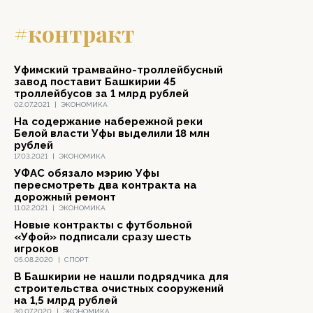
#контракт
Уфимский трамвайно-троллейбусный
завод поставит Башкирии 45
троллейбусов за 1 млрд рублей
02.07.2021
|
ЭКОНОМИКА
На содержание набережной реки
Белой власти Уфы выделили 18 млн
рублей
17.03.2021
|
ЭКОНОМИКА
УФАС обязало мэрию Уфы
пересмотреть два контракта на
дорожный ремонт
11.02.2021
|
ЭКОНОМИКА
Новые контракты с футбольной
«Уфой» подписали сразу шесть
игроков
05.08.2020
|
СПОРТ
В Башкирии не нашли подрядчика для
строительства очистных сооружений
на 1,5 млрд рублей
30.07.2020
|
ЭКОНОМИКА