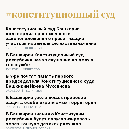
#конституционный суд
Конституционный суд Башкирии
подтвердил правомочность
законоположений о приватизации
участков из земель сельхозназначения
07.02.2018
|
ОБЩЕСТВО
В Башкирии Конституционный суд
республики начал слушание по делу о
госслужбе
16.11.2017
|
ОБЩЕСТВО
В Уфе почтят память первого
председателя Конституционного суда
Башкирии Ирека Муксинова
07.04.2017
|
ПОЛИТИКА
В Башкирии увеличилась правовая
защита особо охраняемых территорий
21.10.2016
|
ПОЛИТИКА
В Башкирии знания о Конституции
республики будут популяризировать
через конкурс детских рисунков
30.09.2016
|
ПРОИСШЕСТВИЯ