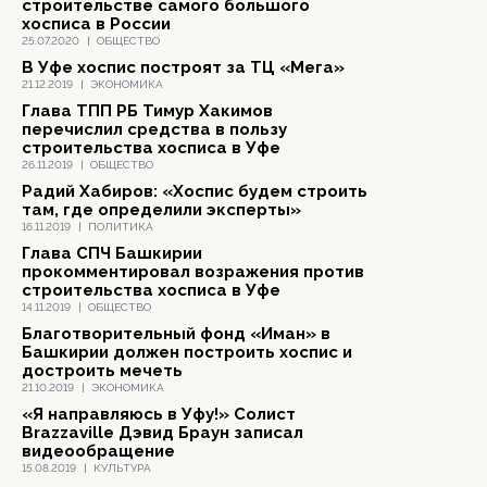
строительстве самого большого
хосписа в России
25.07.2020
|
ОБЩЕСТВО
В Уфе хоспис построят за ТЦ «Мега»
21.12.2019
|
ЭКОНОМИКА
Глава ТПП РБ Тимур Хакимов
перечислил средства в пользу
строительства хосписа в Уфе
26.11.2019
|
ОБЩЕСТВО
Радий Хабиров: «Хоспис будем строить
там, где определили эксперты»
16.11.2019
|
ПОЛИТИКА
Глава СПЧ Башкирии
прокомментировал возражения против
строительства хосписа в Уфе
14.11.2019
|
ОБЩЕСТВО
Благотворительный фонд «Иман» в
Башкирии должен построить хоспис и
достроить мечеть
21.10.2019
|
ЭКОНОМИКА
«Я направляюсь в Уфу!» Солист
Brazzaville Дэвид Браун записал
видеообращение
15.08.2019
|
КУЛЬТУРА