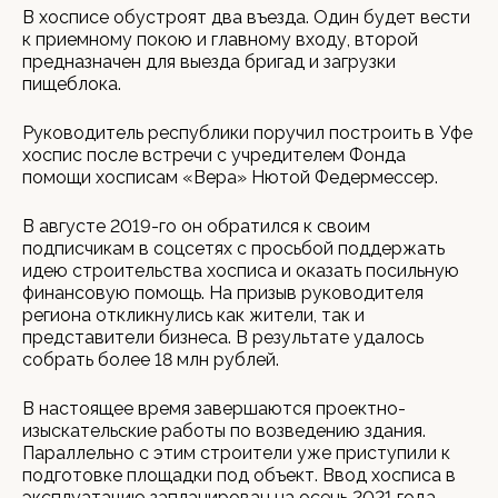
В хосписе обустроят два въезда. Один будет вести
к приемному покою и главному входу, второй
предназначен для выезда бригад и загрузки
пищеблока.
Руководитель республики поручил построить в Уфе
хоспис после встречи с учредителем Фонда
помощи хосписам «Вера» Нютой Федермессер.
В августе 2019-го он обратился к своим
подписчикам в соцсетях с просьбой поддержать
идею строительства хосписа и оказать посильную
финансовую помощь. На призыв руководителя
региона откликнулись как жители, так и
представители бизнеса. В результате удалось
собрать более 18 млн рублей.
В настоящее время завершаются проектно-
изыскательские работы по возведению здания.
Параллельно с этим строители уже приступили к
подготовке площадки под объект. Ввод хосписа в
эксплуатацию запланирован на осень 2021 года.