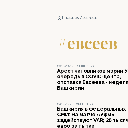
Главная
/
евсеев
#евсеев
09.10.2020
|
ОБЩЕСТВО
Арест чиновников мэрии 
очередь в COVID-центр,
отставка Евсеева - неделя
Башкирии
04.12.2019
|
ОБЩЕСТВО
Башкирия в федеральных
СМИ: На матче «Уфы»
задействуют VAR; 25 тыся
евро за пытки