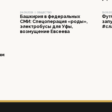
24.09.2019
|
ОБЩЕСТВО
19.09.20
Башкирия в федеральных
Фут
СМИ: Спецоперация «роды»,
зап
электробусы для Уфы,
#сл
возмущение Евсеева
ам