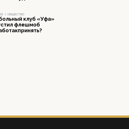
19
|
ОБЩЕСТВО
больный клуб «Уфа»
устил флешмоб
аботакпринять?