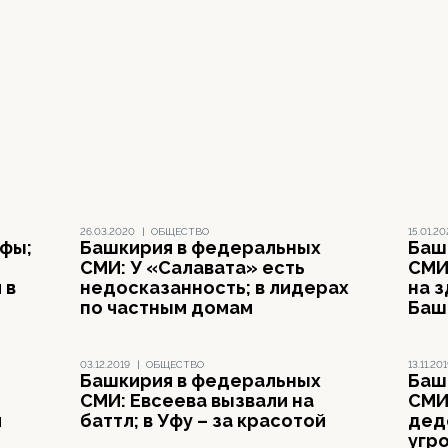
26.03.2020
|
ОБЩЕСТВО
15.01.2
Уфы;
Башкирия в федеральных
Баш
СМИ: У «Салавата» есть
СМИ:
 в
недосказанность; в лидерах
на 
по частным домам
Баш
03.12.2019
|
ОБЩЕСТВО
13.11.20
Башкирия в федеральных
Баш
СМИ: Евсеева вызвали на
СМИ:
ч
баттл; в Уфу – за красотой
дед
угр