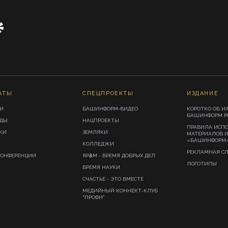
АТЫ
СПЕЦПРОЕКТЫ
ИЗДАНИЕ
И
БАШИНФОРМ-ВИДЕО
КОРОТКО ОБ И
БАШИНФОРМ.Р
ИДЫ
НАЦПРОЕКТЫ
ПРАВИЛА ИСП
КИ
ЗЕМЛЯКИ
МАТЕРИАЛОВ 
«БАШИНФОРМ
КОЛЛЕДЖИ
РЕКЛАМНАЯ С
КОНФЕРЕНЦИИ
ЯРҘАМ - ВРЕМЯ ДОБРЫХ ДЕЛ
ЛОГОТИПЫ
ВРЕМЯ НАУКИ
СЧАСТЬЕ - ЭТО ВМЕСТЕ
МЕДИЙНЫЙ КОННЕКТ-КЛУБ
"ПРОФИ"