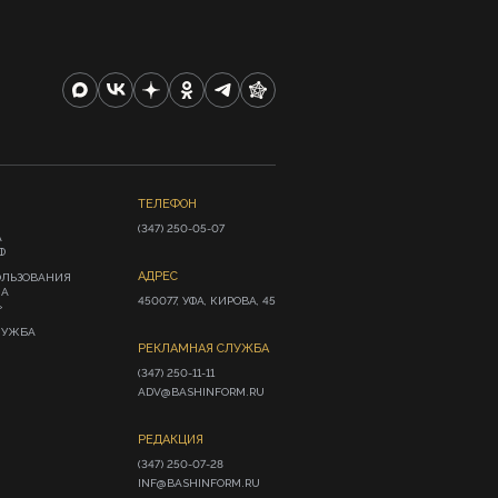
ТЕЛЕФОН
(347) 250-05-07
А
Ф
АДРЕС
ОЛЬЗОВАНИЯ
ИА
450077, УФА, КИРОВА, 45
»
ЛУЖБА
РЕКЛАМНАЯ СЛУЖБА
(347) 250-11-11

ADV@BASHINFORM.RU
РЕДАКЦИЯ
(347) 250-07-28

INF@BASHINFORM.RU