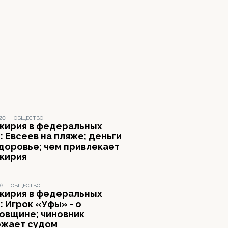
020
|
ОБЩЕСТВО
кирия в федеральных
 Евсеев на пляже; деньги
здоровье; чем привлекает
кирия
19
|
ОБЩЕСТВО
кирия в федеральных
 Игрок «Уфы» - о
овщине; чиновник
ожает судом