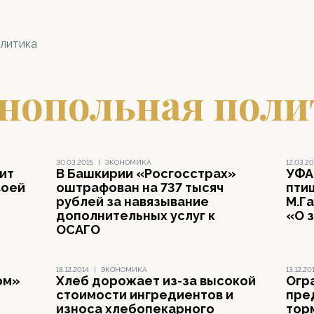
литика
нопольная поли
30.03.2015
|
ЭКОНОМИКА
12.03.20
ит
В Башкирии «Росгосстрах»
УФА
воей
оштрафован на 737 тысяч
пти
рублей за навязывание
М.Г
дополнительных услуг к
«О 
ОСАГО
18.12.2014
|
ЭКОНОМИКА
13.12.20
рм»
Хлеб дорожает из-за высокой
Огр
стоимости ингредиентов и
пре
износа хлебопекарного
тор