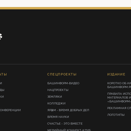
АТЫ
СПЕЦПРОЕКТЫ
ИЗДАНИЕ
И
БАШИНФОРМ-ВИДЕО
КОРОТКО ОБ И
БАШИНФОРМ.Р
ИДЫ
НАЦПРОЕКТЫ
ПРАВИЛА ИСП
КИ
ЗЕМЛЯКИ
МАТЕРИАЛОВ 
«БАШИНФОРМ
КОЛЛЕДЖИ
РЕКЛАМНАЯ С
КОНФЕРЕНЦИИ
ЯРҘАМ - ВРЕМЯ ДОБРЫХ ДЕЛ
ЛОГОТИПЫ
ВРЕМЯ НАУКИ
СЧАСТЬЕ - ЭТО ВМЕСТЕ
МЕДИЙНЫЙ КОННЕКТ-КЛУБ