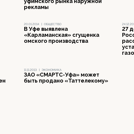
уфимского рынка наружной
рекламы
20.01.2014
|
ОБЩЕСТВО
24.12.20
В Уфе выявлена
27 
«Карламанская» сгущенка
Рос
омского производства
рас
уст
газ
11.11.2013
|
ЭКОНОМИКА
ЗАО «СМАРТС-Уфа» может
ен
быть продано «Таттелекому»