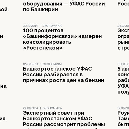
оборудования — УФАС России
Рос
вой
по Башкирии
30.10.2014
|
ЭКОНОМИКА
24.10.20
100 процентов
Экс
 и
«Башинформсвязи» намерен
огр
консолидировать
рын
«Ростелеком»
стр
05.08.2014
|
ЭКОНОМИКА
01.08.2
Башкортостанское УФАС
5 ав
России разбирается в
кон
причинах роста цен на бензин
раб
 на
УФА
пол
24.06.2014
|
ЭКОНОМИКА
19.06.20
Экспертный совет при
Роу
ия
Башкортостанском УФАС
Там
России рассмотрит проблемы
быт