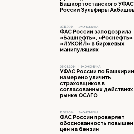
Башкортостанского УФАС
России Зульфиры Акбаше
07.11.2014
|
ЭКОНОМИКА
ФАС России заподозрила
«Башнефть», «Роснефть»
«ЛУКОЙЛ» в биржевых
манипуляциях
05.08.2014
|
ЭКОНОМИКА
УФАС России по Башкирии
намерено уличить
страховщиков в
согласованных действиях
рынке ОСАГО
11.07.2014
|
ЭКОНОМИКА
ФАС России проверяет
обоснованность повышен
цен на бензин