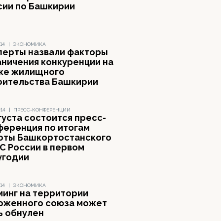
сии по Башкирии
14
|
ЭКОНОМИКА
перты назвали факторы
аничения конкуренции на
ке жилищного
оительства Башкирии
014
|
ПРЕСС-КОНФЕРЕНЦИИ
густа состоится пресс-
ференция по итогам
оты Башкортостанского
С России в первом
угодии
14
|
ЭКОНОМИКА
минг на территории
оженного союза может
ь обнулен