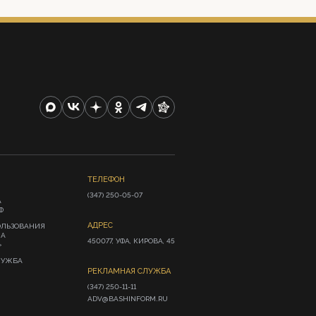
ТЕЛЕФОН
(347) 250-05-07
А
Ф
АДРЕС
ОЛЬЗОВАНИЯ
ИА
450077, УФА, КИРОВА, 45
»
ЛУЖБА
РЕКЛАМНАЯ СЛУЖБА
(347) 250-11-11

ADV@BASHINFORM.RU