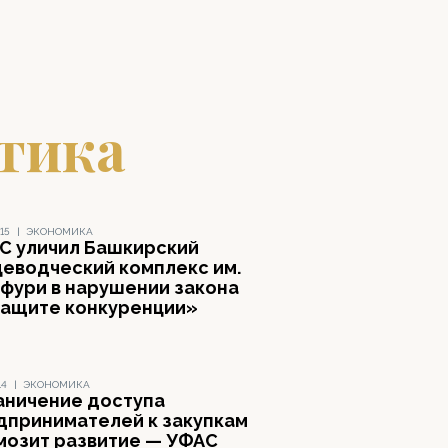
тика
15
|
ЭКОНОМИКА
С уличил Башкирский
цеводческий комплекс им.
афури в нарушении закона
защите конкуренции»
14
|
ЭКОНОМИКА
аничение доступа
дпринимателей к закупкам
мозит развитие — УФАС