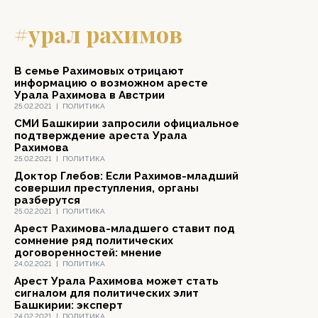
#урал рахимов
В семье Рахимовых отрицают
информацию о возможном аресте
Урала Рахимова в Австрии
25.02.2021
|
ПОЛИТИКА
СМИ Башкирии запросили официальное
подтверждение ареста Урала
Рахимова
25.02.2021
|
ПОЛИТИКА
Доктор Глебов: Если Рахимов-младший
совершил преступления, органы
разберутся
25.02.2021
|
ПОЛИТИКА
Арест Рахимова-младшего ставит под
сомнение ряд политических
договоренностей: мнение
24.02.2021
|
ПОЛИТИКА
Арест Урала Рахимова может стать
сигналом для политических элит
Башкирии: эксперт
24.02.2021
|
ПОЛИТИКА