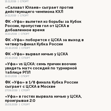
15.11.2019
|
СПОРТ
«Салават Юлаев» сыграет против
действующего чемпиона КХЛ
14.11.2019
|
СПОРТ
ФК «Уфа» вылетел из борьбы за Кубок
России, пропустив гол от ЦСКА в
добавленное время
31.10.2019
|
СПОРТ
ФК «Уфа» поборется с ЦСКА за выход в
четвертьфинал Кубка России
30.10.2019
|
СПОРТ
ФК «Уфа» вырвал ничью у ЦСКА
20.10.2019
|
СПОРТ
«Уфа» vs ЦСКА: семь причин воочию
увидеть матч соседей по турнирной
таблице РПЛ
19.10.2019
|
СПОРТ
ФК «Уфа» в 1/8 финала Кубка России
сыграет с ЦСКА в Москве
27.09.2019
|
СПОРТ
«Уфа» в гостях вырвала ничью у ЦСКА,
проигрывая 2:0
31.03.2019
|
СПОРТ