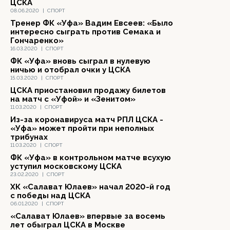
ЦСКА
08.06.2020
|
СПОРТ
Тренер ФК «Уфа» Вадим Евсеев: «Было
интересно сыграть против Семака и
Гончаренко»
16.03.2020
|
СПОРТ
ФК «Уфа» вновь сыграл в нулевую
ничью и отобрал очки у ЦСКА
15.03.2020
|
СПОРТ
ЦСКА приостановил продажу билетов
на матч с «Уфой» и «Зенитом»
11.03.2020
|
СПОРТ
Из-за коронавируса матч РПЛ ЦСКА -
«Уфа» может пройти при неполных
трибунах
11.03.2020
|
СПОРТ
ФК «Уфа» в контрольном матче всухую
уступил московскому ЦСКА
23.02.2020
|
СПОРТ
ХК «Салават Юлаев» начал 2020-й год
с победы над ЦСКА
06.01.2020
|
СПОРТ
«Салават Юлаев» впервые за восемь
лет обыграл ЦСКА в Москве