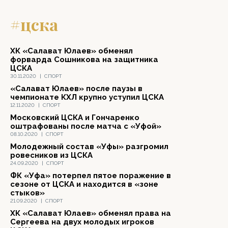
#цска
ХК «Салават Юлаев» обменял
форварда Сошникова на защитника
ЦСКА
30.11.2020
|
СПОРТ
«Салават Юлаев» после паузы в
чемпионате КХЛ крупно уступил ЦСКА
12.11.2020
|
СПОРТ
Московский ЦСКА и Гончаренко
оштрафованы после матча с «Уфой»
08.10.2020
|
СПОРТ
Молодежный состав «Уфы» разгромил
ровесников из ЦСКА
24.09.2020
|
СПОРТ
ФК «Уфа» потерпел пятое поражение в
сезоне от ЦСКА и находится в «зоне
стыков»
21.09.2020
|
СПОРТ
ХК «Салават Юлаев» обменял права на
Сергеева на двух молодых игроков