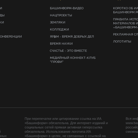
И
БАШИНФОРМ-ВИДЕО
КОРОТКО ОБ И
БАШИНФОРМ.Р
ИДЫ
НАЦПРОЕКТЫ
ПРАВИЛА ИСП
КИ
ЗЕМЛЯКИ
МАТЕРИАЛОВ 
«БАШИНФОРМ
КОЛЛЕДЖИ
РЕКЛАМНАЯ С
КОНФЕРЕНЦИИ
ЯРҘАМ - ВРЕМЯ ДОБРЫХ ДЕЛ
ЛОГОТИПЫ
ВРЕМЯ НАУКИ
СЧАСТЬЕ - ЭТО ВМЕСТЕ
МЕДИЙНЫЙ КОННЕКТ-КЛУБ
"ПРОФИ"
При перепечатке или цитировании ссылка на ИА
Вся ин
«Башинформ» обязательна. Для интернет-изданий и
www.ba
социальных сетей прямая активная гиперссылка
российс
й
обязательна. Использование логотипа ИА
смежных
нных
«Башинформ» в целях, не связанных с ссылкой на