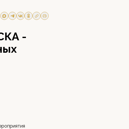
СКА -
ных
ероприятия