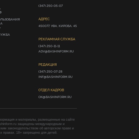
(347) 250-05-07
А
Ф
АДРЕС
ОЛЬЗОВАНИЯ
ИА
450077, УФА, КИРОВА, 45
»
ЛУЖБА
РЕКЛАМНАЯ СЛУЖБА
(347) 250-11-11

ADV@BASHINFORM.RU
РЕДАКЦИЯ
(347) 250-07-28

INF@BASHINFORM.RU
ОТДЕЛ КАДРОВ
OK@BASHINFORM.RU
формация и материалы, размещенные на сайте
shinform.ru защищены международным и
ким законодательством об авторском праве и
 правах. 18+ запрещено для детей.