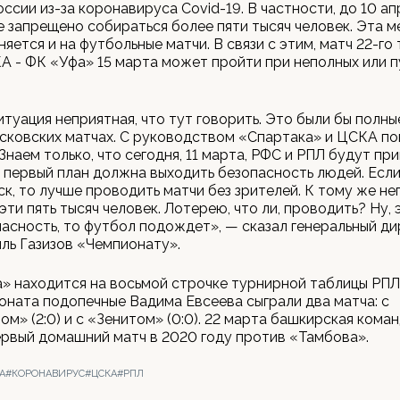
оссии из-за коронавируса Covid-19. В частности, до 10 ап
 запрещено собираться более пяти тысяч человек. Эта м
яется и на футбольные матчи. В связи с этим, матч 22-го
 - ФК «Уфа» 15 марта может пройти при неполных или п
итуация неприятная, что тут говорить. Это были бы полн
сковских матчах. С руководством «Спартака» и ЦСКА по
 Знаем только, что сегодня, 11 марта, РФС и РПЛ будут пр
 первый план должна выходить безопасность людей. Если
ск, то лучше проводить матчи без зрителей. К тому же не
эти пять тысяч человек. Лотерею, что ли, проводить? Ну,
пасность, то футбол подождет», — сказал генеральный д
ль Газизов «Чемпионату».
» находится на восьмой строчке турнирной таблицы РПЛ
оната подопечные Вадима Евсеева сыграли два матча: с
м» (2:0) и с «Зенитом» (0:0). 22 марта башкирская кома
рвый домашний матч в 2020 году против «Тамбова».
А
#КОРОНАВИРУС
#ЦСКА
#РПЛ