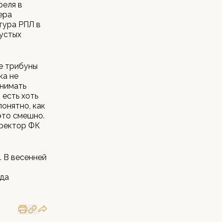
реля в
ера
 тура РПЛ в
устых
ые трибуны
ка не
инимать
 есть хоть
понятно, как
 это смешно.
иректор ФК
. В весенней
нда