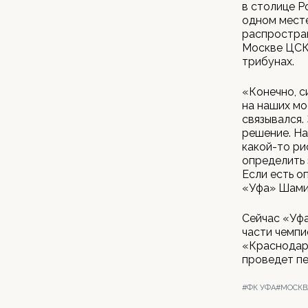
в столице Р
одном месте
распростран
Москве ЦСКА
трибунах.
«Конечно, с
на наших мо
связывался.
решение. На
какой-то ри
определить 
Если есть о
«Уфа» Шами
Сейчас «Уфа
части чемпи
«Краснодаро
проведет пе
#ФК УФА
#МОСКВ