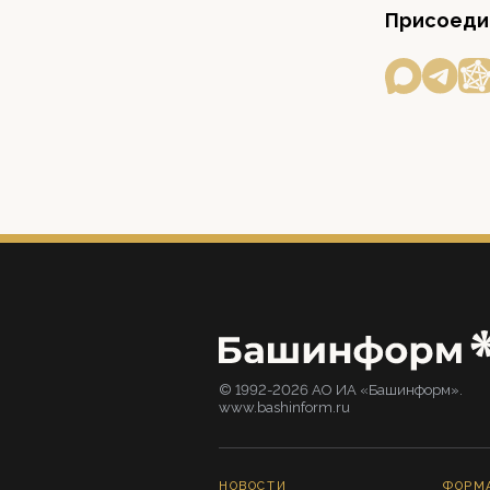
Присоедин
© 1992-2026 АО ИА «Башинформ».
www.bashinform.ru
НОВОСТИ
ФОРМ