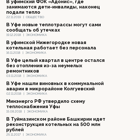
В уфимский ФОК «Адонис», где
занимаются дети-инвалиды, наконец
подали тепло
22.11.2019
|
ОБЩЕСТВО
В Уфе новые теплотрассы могут сами
сообщать об утечках
19.12.2018
|
ЭКОНОМИКА
В уфимской Нижегородке новая
котельная работает без персонала
16.11.2018
|
ЭКОНОМИКА
В Уфе целый квартал в центре остался
без отопления из-за неумелых
ремонтников
03.11.2018
|
ЭКОНОМИКА
В Уфе нашли виновных в коммунальной
аварии в микрорайоне Колгуевский
02.11.2018
|
ЭКОНОМИКА
Минэнерго РФ утвердило схему
теплоснабжения Уфы
15.08.2018
|
ЭКОНОМИКА
В Туймазинском районе Башкирии идет
реконструкция котельных на 500 млн
рублей
25.11.2017
|
ЭКОНОМИКА