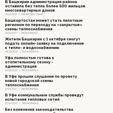
В Башкирии администрация района
оставила без тепла более 500 жильцов
многоквартирных домов
31.10.2017
|
ПРОИСШЕСТВИЯ
Башкортостан может стать пилотным
регионом по переходу на «закрытые»
схемы теплоснабжения
18.10.2017
|
ЭКОНОМИКА
Жители Башкирии с 1 октября смогут
подать онлайн-заявку на подключение
к тепло- и водоснабжению
28.09.2017
|
ЭКОНОМИКА
Уфа полностью готова к
отопительному сезону -
администрация
19.09.2017
|
ЭКОНОМИКА
В Уфе прошли слушания по проекту
новой городской схемы
теплоснабжения
17.04.2017
|
ЭКОНОМИКА
В Уфе коммунальные службы проведут
испытания тепловых сетей
10.04.2017
|
ЭКОНОМИКА
Без изменения законодательства