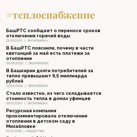
#теплоснабжение
БашРТС сообщает о переносе сроков
отключения горячей воды
13.06.2020
|
ЭКОНОМИКА
В БашРТС пояснили, почему в части
квитанций за май есть платежи за
отопление
09.06.2020
|
ЭКОНОМИКА
В Башкирии долги потребителей за
тепло превышают 9,5 миллиарда
рублей
22.04.2020
|
ЭКОНОМИКА
Стало известно, из чего складывается
стоимость тепла в домах уфимцев
28.01.2020
|
ЭКОНОМИКА
Ресурсная компания
прокомментировала отключение
отопления в детском саду в
Михайловке
03.12.2019
|
ОБЩЕСТВО