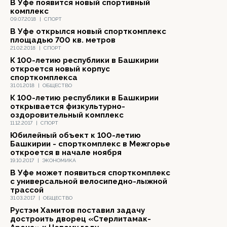
В Уфе появится новый спортивный
комплекс
09.07.2018
|
СПОРТ
В Уфе открылся новый спорткомплекс
площадью 700 кв. метров
21.02.2018
|
СПОРТ
К 100-летию республики в Башкирии
откроется новый корпус
спорткомплекса
31.01.2018
|
ОБЩЕСТВО
К 100-летию республики в Башкирии
открывается физкультурно-
оздоровительный комплекс
11.12.2017
|
СПОРТ
Юбилейный объект к 100-летию
Башкирии - спорткомплекс в Межгорье
откроется в начале ноября
19.10.2017
|
ЭКОНОМИКА
В Уфе может появиться спорткомплекс
с универсальной велосипедно-лыжной
трассой
31.03.2017
|
ОБЩЕСТВО
Рустэм Хамитов поставил задачу
достроить дворец «Стерлитамак-