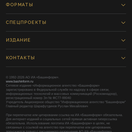
ФОРМАТЫ
СПЕЦПРОЕКТЫ
ИЗДАНИЕ
КОНТАКТЫ
© 1992-2026 АО ИА «Башинформ».
www.bashinform.ru
Сетевое издание «Информационное агентство «Башинформ»
зарегистрировано в Федеральной службе по надзору в сфере связи,
информационных технологий и массовых коммуникаций (Роскомнадзор),
регистрационный номер Эл № ФС77-88040
Учредитель Акционерное общество "Информационное агентство "Башинформ"
Главный редактор Шарафутдинов Руслан Михайлович
При перепечатке или цитировании ссылка на ИА «Башинформ» обязательна.
Для интернет-изданий и социальных сетей прямая активная гиперссылка
обязательна. Использование логотипа ИА «Башинформ» в целях, не
связанных с ссылкой на агентство при перепечатке или цитировании,
допускается только с письменного разрешения АО ИА «Башинформ».