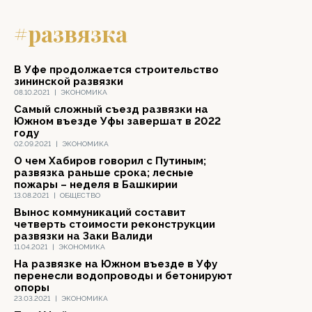
#развязка
В Уфе продолжается строительство
зининской развязки
08.10.2021
|
ЭКОНОМИКА
Самый сложный съезд развязки на
Южном въезде Уфы завершат в 2022
году
02.09.2021
|
ЭКОНОМИКА
О чем Хабиров говорил с Путиным;
развязка раньше срока; лесные
пожары – неделя в Башкирии
13.08.2021
|
ОБЩЕСТВО
Вынос коммуникаций составит
четверть стоимости реконструкции
развязки на Заки Валиди
11.04.2021
|
ЭКОНОМИКА
На развязке на Южном въезде в Уфу
перенесли водопроводы и бетонируют
опоры
23.03.2021
|
ЭКОНОМИКА