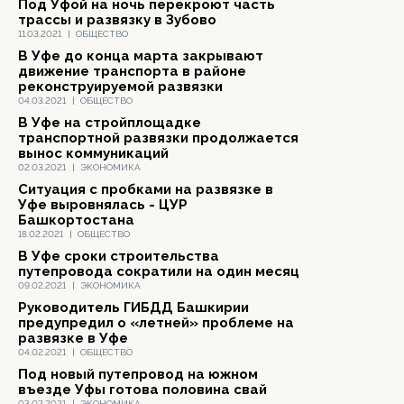
Под Уфой на ночь перекроют часть
трассы и развязку в Зубово
11.03.2021
|
ОБЩЕСТВО
В Уфе до конца марта закрывают
движение транспорта в районе
реконструируемой развязки
04.03.2021
|
ОБЩЕСТВО
В Уфе на стройплощадке
транспортной развязки продолжается
вынос коммуникаций
02.03.2021
|
ЭКОНОМИКА
Ситуация с пробками на развязке в
Уфе выровнялась - ЦУР
Башкортостана
18.02.2021
|
ОБЩЕСТВО
В Уфе сроки строительства
путепровода сократили на один месяц
09.02.2021
|
ЭКОНОМИКА
Руководитель ГИБДД Башкирии
предупредил о «летней» проблеме на
развязке в Уфе
04.02.2021
|
ОБЩЕСТВО
Под новый путепровод на южном
въезде Уфы готова половина свай
03.02.2021
|
ЭКОНОМИКА