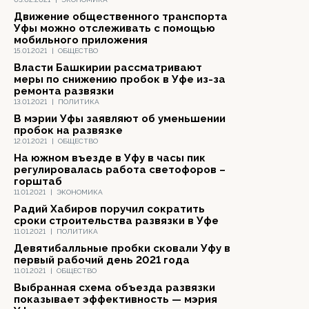
Движение общественного транспорта
Уфы можно отслеживать с помощью
мобильного приложения
15.01.2021
|
ОБЩЕСТВО
Власти Башкирии рассматривают
меры по снижению пробок в Уфе из-за
ремонта развязки
13.01.2021
|
ПОЛИТИКА
В мэрии Уфы заявляют об уменьшении
пробок на развязке
12.01.2021
|
ОБЩЕСТВО
На южном въезде в Уфу в часы пик
регулировалась работа светофоров –
горштаб
11.01.2021
|
ЭКОНОМИКА
Радий Хабиров поручил сократить
сроки строительства развязки в Уфе
11.01.2021
|
ПОЛИТИКА
Девятибалльные пробки сковали Уфу в
первый рабочий день 2021 года
11.01.2021
|
ОБЩЕСТВО
Выбранная схема объезда развязки
показывает эффективность — мэрия