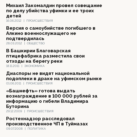
Михаил Закомалдин провел совещание
по делу убийства уфимки и ее троих
детей
16.06.2012
|
ПРОИСШЕСТВИЯ
Версия о самоубийстве погибшего в
Алкино военнослужащего не
подтвердилась
28.03.2012
|
ОБЩЕСТВО
В Башкирии Благоварская
птицефабрика разместила свои
отходы на берегу реки
18.11.2011
|
ЭКОНОМИКА
Диаспоры не видят национальной
подоплеки в драке на уфимском рынке
01.06.2011
|
ПРОИСШЕСТВИЯ
«Башнефть» готова выдать
вознаграждение в 100 000 рублей за
информацию о гибели Владимира
Буторина
29.12.2009
|
ПРОИСШЕСТВИЯ
Ростехнадзор расследовал
производственное ЧП в Туймазах
09.07.2008
|
ПОЛИТИКА