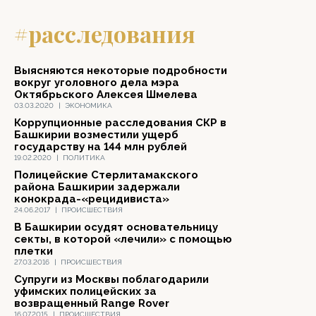
#расследования
Выясняются некоторые подробности
вокруг уголовного дела мэра
Октябрьского Алексея Шмелева
03.03.2020
|
ЭКОНОМИКА
Коррупционные расследования СКР в
Башкирии возместили ущерб
государству на 144 млн рублей
19.02.2020
|
ПОЛИТИКА
Полицейские Стерлитамакского
района Башкирии задержали
конокрада-«рецидивиста»
24.06.2017
|
ПРОИСШЕСТВИЯ
В Башкирии осудят основательницу
секты, в которой «лечили» с помощью
плетки
27.03.2016
|
ПРОИСШЕСТВИЯ
Супруги из Москвы поблагодарили
уфимских полицейских за
возвращенный Range Rover
16.07.2015
|
ПРОИСШЕСТВИЯ