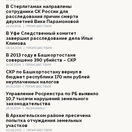
В Стерлитамак направлены
сотрудники СК России для
расследования причин смерти
двухлетней Вики Парамоновой
22.04.2015
|
ПРОИСШЕСТВИЯ
В Уфе Следственный комитет
завершил расследование дела Ильи
Климова
08.04.2014
|
ПРОИСШЕСТВИЯ
В 2013 году в Башкортостане
совершено 390 убийств – СКР
14.02.2014
|
ПРОИСШЕСТВИЯ
СКР по Башкортостану вернул в
бюджет республики 170 млн рублей
неуплаченных налогов
14.02.2014
|
ПРОИСШЕСТВИЯ
Управление Росреестра по РБ выявило
10,7 тысячи нарушений земельного
законодательства
26.01.2014
|
ЭКОНОМИКА
В Архангельском районе пресечена
попытка отчуждения земельных
участков
02.08.2013
|
ПРОИСШЕСТВИЯ