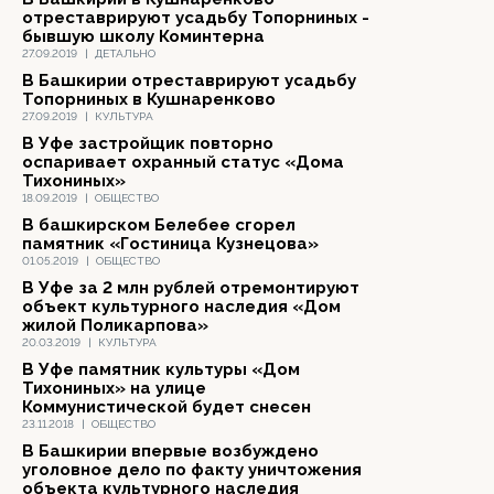
отреставрируют усадьбу Топорниных -
бывшую школу Коминтерна
27.09.2019
|
ДЕТАЛЬНО
В Башкирии отреставрируют усадьбу
Топорниных в Кушнаренково
27.09.2019
|
КУЛЬТУРА
В Уфе застройщик повторно
оспаривает охранный статус «Дома
Тихониных»
18.09.2019
|
ОБЩЕСТВО
В башкирском Белебее сгорел
памятник «Гостиница Кузнецова»
01.05.2019
|
ОБЩЕСТВО
В Уфе за 2 млн рублей отремонтируют
объект культурного наследия «Дом
жилой Поликарпова»
20.03.2019
|
КУЛЬТУРА
В Уфе памятник культуры «Дом
Тихониных» на улице
Коммунистической будет снесен
23.11.2018
|
ОБЩЕСТВО
В Башкирии впервые возбуждено
уголовное дело по факту уничтожения
объекта культурного наследия