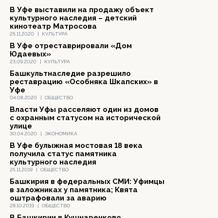
В Уфе выставили на продажу объект
культурного наследия – детский
кинотеатр Матросова
25.11.2020
|
КУЛЬТУРА
В Уфе отреставрировали «Дом
Юдаевых»
23.09.2020
|
КУЛЬТУРА
Башкультнаследие разрешило
реставрацию «Особняка Шкапских» в
Уфе
04.08.2020
|
ОБЩЕСТВО
Власти Уфы расселяют один из домов
с охранным статусом на исторической
улице
30.04.2020
|
ЭКОНОМИКА
В Уфе булыжная мостовая 18 века
получила статус памятника
культурного наследия
25.11.2019
|
ОБЩЕСТВО
Башкирия в федеральных СМИ: Уфимцы
в заложниках у памятника; Квята
оштрафовали за аварию
28.10.2019
|
ОБЩЕСТВО
В Башкирии в Кушнаренково