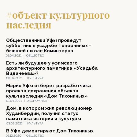
#объект культурного
наследия
Общественники Уфы проведут
субботник в усадьбе Топорниных -
бывшей школе Коминтерна
15.04.2021
|
ОБЩЕСТВО
Есть ли будущее у уфимского
архитектурного памятника «Усадьба
Видинеева»?
08.04.2021
|
КУЛЬТУРА
Мэрия Уфы отберет разработчика
проекта сохранения объекта
культнаследия «Дом Тихониных»
01.04.2021
|
ЭКОНОМИКА
Дом, в котором жил революционер
Худайбердин, получил статус
памятника истории и культуры
03.03.2021
|
КУЛЬТУРА
В Уфе демонтируют Дом Тихониных
16.12.2020
|
ОБЩЕСТВО