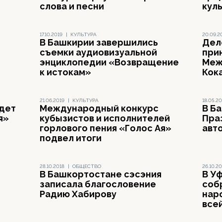
слова и песни
кул
17.10.2019
|
КУЛЬТУРА
20.09.2
В Башкирии завершились
Дел
съемки аудиовизуальной
прин
энциклопедии «Возвращение
Меж
к истокам»
Кок
21.06.2019
|
КУЛЬТУРА
18.05.20
дет
Международный конкурс
В Б
я»
кубызистов и исполнителей
Пра
горлового пения «Голос Ая»
авт
подвел итоги
28.10.2018
|
ОБЩЕСТВО
26.10.20
В Башкортостане сэсэния
В У
записала благословение
соб
Радию Хабирову
нар
все