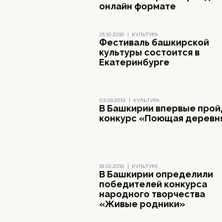
онлайн формате
25.10.2019
|
КУЛЬТУРА
Фестиваль башкирской
культуры состоится в
Екатеринбурге
03.09.2019
|
КУЛЬТУРА
В Башкирии впервые прой
конкурс «Поющая деревн
18.02.2019
|
КУЛЬТУРА
В Башкирии определили
победителей конкурса
народного творчества
«Живые родники»