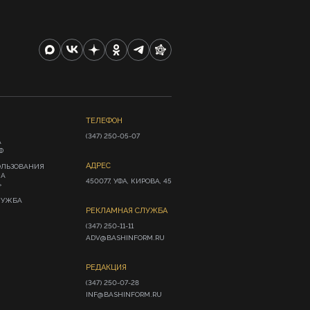
ТЕЛЕФОН
(347) 250-05-07
А
Ф
АДРЕС
ОЛЬЗОВАНИЯ
ИА
450077, УФА, КИРОВА, 45
»
ЛУЖБА
РЕКЛАМНАЯ СЛУЖБА
(347) 250-11-11

ADV@BASHINFORM.RU
РЕДАКЦИЯ
(347) 250-07-28

INF@BASHINFORM.RU