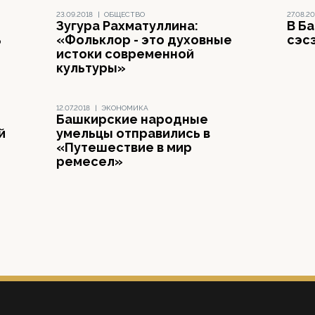
23.09.2018
|
ОБЩЕСТВО
27.08.20
Зугура Рахматуллина:
В Б
ь
«Фольклор - это духовные
сэс
истоки современной
культуры»
12.07.2018
|
ЭКОНОМИКА
Башкирские народные
й
умельцы отправились в
«Путешествие в мир
ремесел»