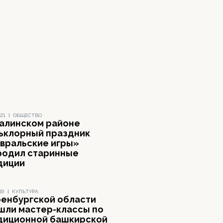
21
|
ОБЩЕСТВО
чалинском районе
ьклорный праздник
вральские игры»
родил старинные
диции
19
|
КУЛЬТУРА
ренбургской области
шли мастер-классы по
диционной башкирской