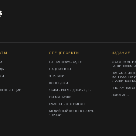
АТЫ
СПЕЦПРОЕКТЫ
ИЗДАНИЕ
И
БАШИНФОРМ-ВИДЕО
КОРОТКО ОБ И
БАШИНФОРМ.Р
ИДЫ
НАЦПРОЕКТЫ
ПРАВИЛА ИСП
КИ
ЗЕМЛЯКИ
МАТЕРИАЛОВ 
«БАШИНФОРМ
КОЛЛЕДЖИ
РЕКЛАМНАЯ С
КОНФЕРЕНЦИИ
ЯРҘАМ - ВРЕМЯ ДОБРЫХ ДЕЛ
ЛОГОТИПЫ
ВРЕМЯ НАУКИ
СЧАСТЬЕ - ЭТО ВМЕСТЕ
МЕДИЙНЫЙ КОННЕКТ-КЛУБ
"ПРОФИ"