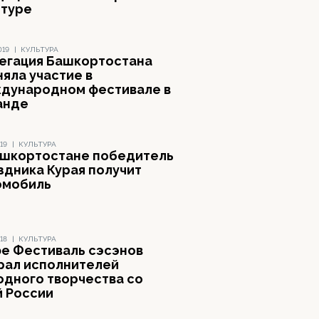
ьтуре
019
|
КУЛЬТУРА
егация Башкортостана
яла участие в
дународном фестивале в
анде
19
|
КУЛЬТУРА
ашкортостане победитель
здника Курая получит
омобиль
18
|
КУЛЬТУРА
фе Фестиваль сэсэнов
рал исполнителей
одного творчества со
й России