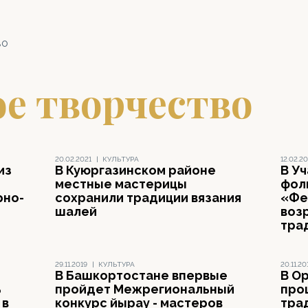
во
е творчество
20.02.2021
|
КУЛЬТУРА
12.02.20
из
В Куюргазинском районе
В У
местные мастерицы
фол
рно-
сохранили традиции вязания
«Фе
шалей
воз
тра
29.11.2019
|
КУЛЬТУРА
20.11.20
В Башкортостане впервые
В О
ь
пройдет Межрегиональный
про
 в
конкурс йырау - мастеров
тра