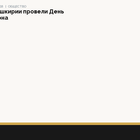
18
|
ОБЩЕСТВО
ашкирии провели День
эна