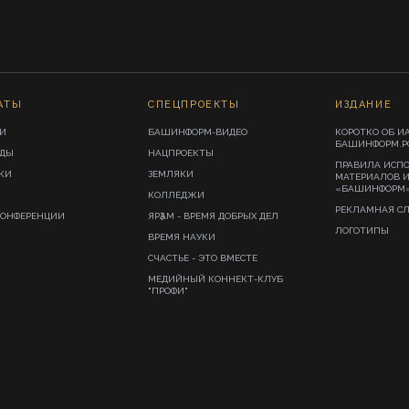
АТЫ
СПЕЦПРОЕКТЫ
ИЗДАНИЕ
И
БАШИНФОРМ-ВИДЕО
КОРОТКО ОБ И
БАШИНФОРМ.Р
ИДЫ
НАЦПРОЕКТЫ
ПРАВИЛА ИСП
КИ
ЗЕМЛЯКИ
МАТЕРИАЛОВ 
«БАШИНФОРМ
КОЛЛЕДЖИ
РЕКЛАМНАЯ С
КОНФЕРЕНЦИИ
ЯРҘАМ - ВРЕМЯ ДОБРЫХ ДЕЛ
ЛОГОТИПЫ
ВРЕМЯ НАУКИ
СЧАСТЬЕ - ЭТО ВМЕСТЕ
МЕДИЙНЫЙ КОННЕКТ-КЛУБ
"ПРОФИ"