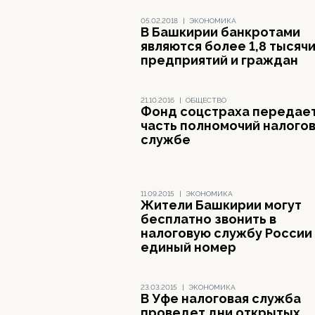
05.02.2018
|
ЭКОНОМИКА
В Башкирии банкротами
являются более 1,8 тысяч
предприятий и граждан
21.10.2016
|
ОБЩЕСТВО
Фонд соцстраха передае
часть полномочий налого
службе
11.09.2015
|
ЭКОНОМИКА
Жители Башкирии могут
бесплатно звонить в
налоговую службу России
единый номер
23.03.2015
|
ЭКОНОМИКА
В Уфе налоговая служба
проведет дни открытых