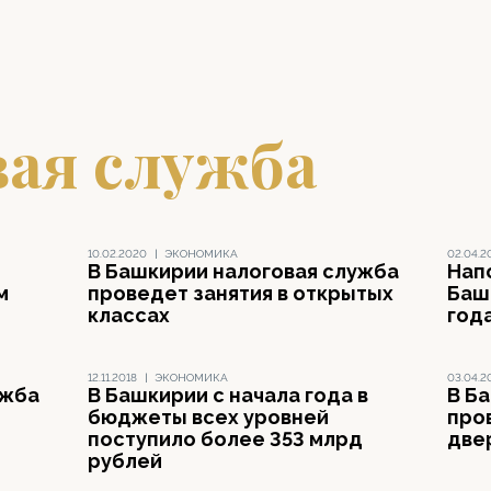
вая служба
10.02.2020
|
ЭКОНОМИКА
02.04.2
В Башкирии налоговая служба
Нап
м
проведет занятия в открытых
Баш
классах
года
12.11.2018
|
ЭКОНОМИКА
03.04.2
ужба
В Башкирии с начала года в
В Б
бюджеты всех уровней
про
поступило более 353 млрд
две
рублей