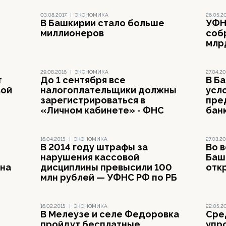
03.08.2017
|
ЭКОНОМИКА
26.05.2
В Башкирии стало больше
УФН
и
миллионеров
соб
млр
29.08.2016
|
ЭКОНОМИКА
27.04.20
т
До 1 сентября все
В Б
вой
налогоплательщики должны
усл
зарегистрироваться в
пре
«Личном кабинете» - ФНС
бан
16.04.2015
|
ЭКОНОМИКА
27.03.20
В 2014 году штрафы за
Во 
нарушения кассовой
Баш
 на
дисциплины превысили 100
отк
млн рублей — УФНС РФ по РБ
16.02.2015
|
ЭКОНОМИКА
22.05.2
В Мелеузе и селе Федоровка
Сре
пройдут бесплатные
упр