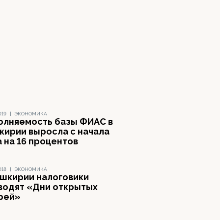
019
|
ЭКОНОМИКА
олняемость базы ФИАС в
кирии выросла с начала
 на 16 процентов
018
|
ЭКОНОМИКА
ашкирии налоговики
водят «Дни открытых
рей»