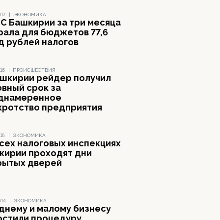
017
|
ЭКОНОМИКА
С Башкирии за три месяца
рала для бюджетов 77,6
д рублей налогов
16
|
ПРОИСШЕСТВИЯ
ашкирии рейдер получил
овный срок за
днамеренное
кротство предприятия
15
|
ЭКОНОМИКА
всех налоговых инспекциях
кирии проходят дни
рытых дверей
014
|
ЭКОНОМИКА
днему и малому бизнесу
остили процедуру