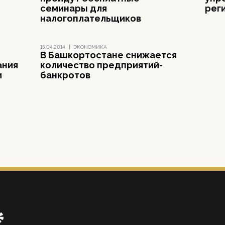
семинары для
рег
налогоплательщиков
15.04.2014
|
ЭКОНОМИКА
В Башкортостане снижается
ания
количество предприятий-
и
банкротов