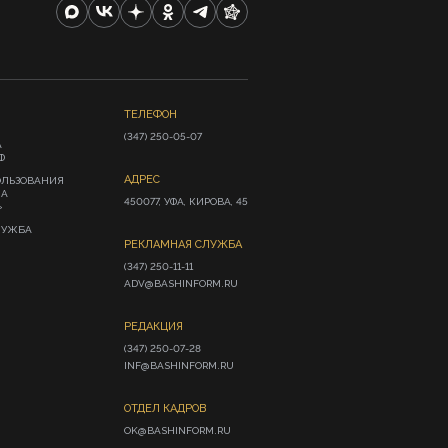
ТЕЛЕФОН
(347) 250-05-07
А
Ф
АДРЕС
ОЛЬЗОВАНИЯ
ИА
450077, УФА, КИРОВА, 45
»
ЛУЖБА
РЕКЛАМНАЯ СЛУЖБА
(347) 250-11-11

ADV@BASHINFORM.RU
РЕДАКЦИЯ
(347) 250-07-28

INF@BASHINFORM.RU
ОТДЕЛ КАДРОВ
OK@BASHINFORM.RU