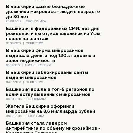
В Башкирии самые безнадежные
должники микрокасс - люди в возрасте
до 30 лет
23.08.2019
|
ЭКОНОМИКА
Башкирия в федеральных СМИ: Без дня
рождения и льгот, как школьник из Уфы
пошел на шантаж
01.08.2019
|
ОБЩЕСТВО
В Башкирии фирма микрозаймов
выдавала деньги под 120% годовых и
залог недвижимости
16.01.2019
|
ПРОИСШЕСТВИЯ
В Башкирии заблокированы сайты
выдачи микрозаймов
04.07.2018
|
ОБЩЕСТВО
Башкирия вошла в топ-5 регионов по
количеству выданных микрозаймов
06.04.2018
|
ЭКОНОМИКА
Жители Башкирии оформили
микрозаймы на 8,6 миллиарда рублей
08.02.2018
|
ПОЛИТИКА
Башкирия стала лидером
антирейтинга по объему микрозаймов -