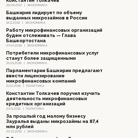
Константин Толкачев
29.09.2017
|
ЭКОНОМИКА
Башкирия лидирует по объему
выданных микрозаймов в России
18.11.2016
|
ЭКОНОМИКА
Работу микрофинансовых организаций
будем отслеживать — Глава
Башкортостана
07.04.2016
|
ЭКОНОМИКА
Потребители микрофинансовых услуг
станут более защищенными
31.03.2016
|
ЭКОНОМИКА
Парламентарии Башкирии предлагают
ввести лицензирование
микрофинансовых компаний
11.02.2016
|
ПОЛИТИКА
Константин Толкачев поручил изучить
деятельность микрофинансовых
кредитных организаций
23.11.2015
|
ПОЛИТИКА
За прошлый год малому бизнесу
Зауралья выданы микрозаймы на 87,4
млн рублей
20.01.2015
|
ЭКОНОМИКА