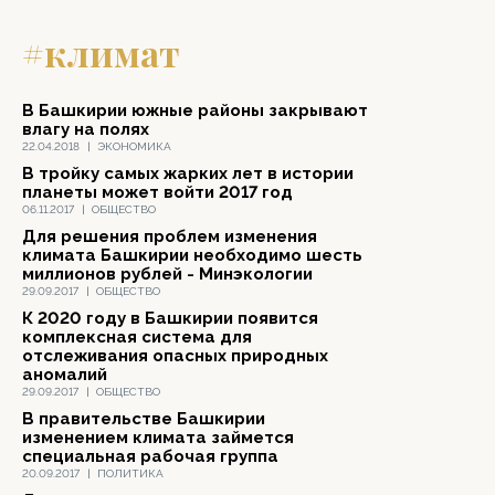
#климат
В Башкирии южные районы закрывают
влагу на полях
22.04.2018
|
ЭКОНОМИКА
В тройку самых жарких лет в истории
планеты может войти 2017 год
06.11.2017
|
ОБЩЕСТВО
Для решения проблем изменения
климата Башкирии необходимо шесть
миллионов рублей - Минэкологии
29.09.2017
|
ОБЩЕСТВО
К 2020 году в Башкирии появится
комплексная система для
отслеживания опасных природных
аномалий
29.09.2017
|
ОБЩЕСТВО
В правительстве Башкирии
изменением климата займется
специальная рабочая группа
20.09.2017
|
ПОЛИТИКА