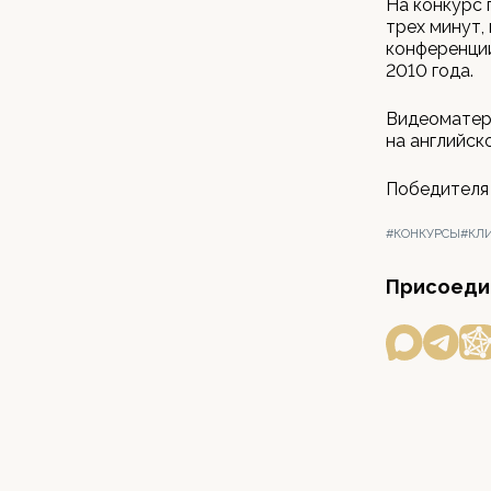
На конкурс
трех минут,
конференции
2010 года.
Видеоматери
на английско
Победителя 
#КОНКУРСЫ
#КЛ
Присоедин