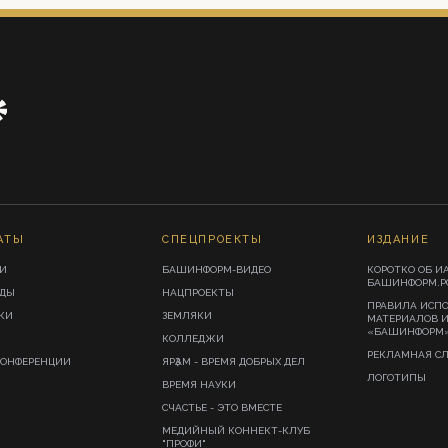
АТЫ
СПЕЦПРОЕКТЫ
ИЗДАНИЕ
И
БАШИНФОРМ-ВИДЕО
КОРОТКО ОБ И
БАШИНФОРМ.Р
ИДЫ
НАЦПРОЕКТЫ
ПРАВИЛА ИСП
КИ
ЗЕМЛЯКИ
МАТЕРИАЛОВ 
«БАШИНФОРМ
КОЛЛЕДЖИ
РЕКЛАМНАЯ С
КОНФЕРЕНЦИИ
ЯРҘАМ - ВРЕМЯ ДОБРЫХ ДЕЛ
ЛОГОТИПЫ
ВРЕМЯ НАУКИ
СЧАСТЬЕ - ЭТО ВМЕСТЕ
МЕДИЙНЫЙ КОННЕКТ-КЛУБ
"ПРОФИ"