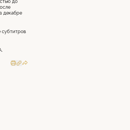
стью до
после
в декабре
е субтитров
А.