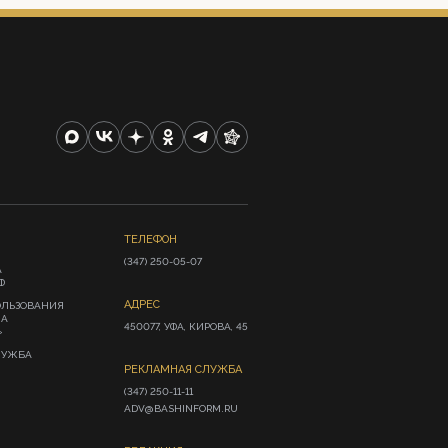
ТЕЛЕФОН
(347) 250-05-07
А
Ф
АДРЕС
ОЛЬЗОВАНИЯ
ИА
450077, УФА, КИРОВА, 45
»
ЛУЖБА
РЕКЛАМНАЯ СЛУЖБА
(347) 250-11-11

ADV@BASHINFORM.RU