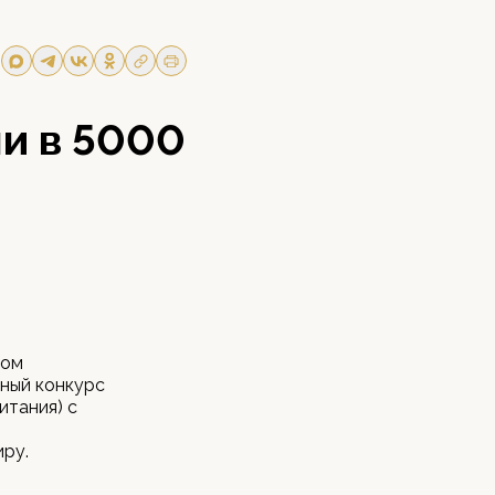
и в 5000
ром
ный конкурс
итания) с
иру.